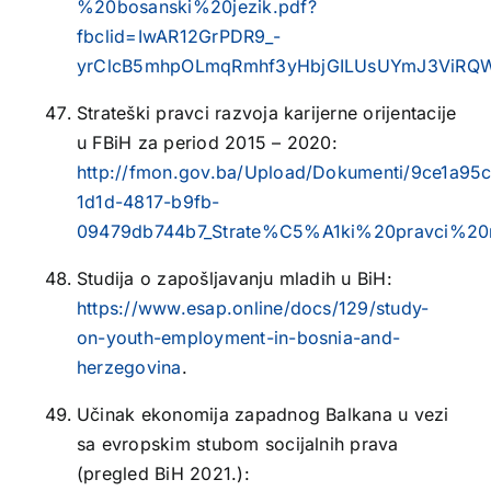
%20bosanski%20jezik.pdf?
fbclid=IwAR12GrPDR9_-
yrClcB5mhpOLmqRmhf3yHbjGILUsUYmJ3ViRQ
Strateški pravci razvoja karijerne orijentacije
u FBiH za period 2015 – 2020:
http://fmon.gov.ba/Upload/Dokumenti/9ce1a95c
1d1d-4817-b9fb-
09479db744b7_Strate%C5%A1ki%20pravci%20
Studija o zapošljavanju mladih u BiH:
https://www.esap.online/docs/129/study-
on-youth-employment-in-bosnia-and-
herzegovina
.
Učinak ekonomija zapadnog Balkana u vezi
sa evropskim stubom socijalnih prava
(pregled BiH 2021.):