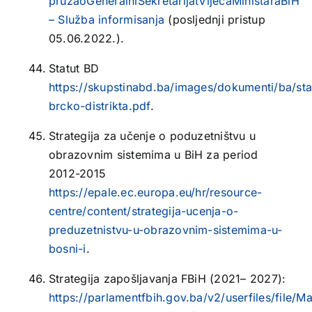
pružaoGeneralniSekretarijatVijećaMinistaraBiH
– Služba informisanja
(posljednji pristup
05.06.2022.).
Statut BD
https://skupstinabd.ba/images/dokumenti/ba/sta
brcko-distrikta.pdf
.
Strategija za učenje o poduzetništvu u
obrazovnim sistemima u BiH za period
2012-2015
https://epale.ec.europa.eu/hr/resource-
centre/content/strategija-ucenja-o-
preduzetnistvu-u-obrazovnim-sistemima-u-
bosni-i
.
Strategija zapošljavanja FBiH (2021– 2027):
https://parlamentfbih.gov.ba/v2/userfiles/f