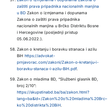
zaštiti prava pripadnika nacionalnih manjina
u BD
Zakon o izmjenama i dopunama
Zakona o zaštiti prava pripadnika
nacionalnih manjina u Brčko Distriktu Bosne
i Hercegovine (posljednji pristup
05.06.2022.).
Zakon o kretanju i boravku stranaca i azilu
BiH
https://advokat-
prnjavorac.com/zakoni/Zakon-o-kretanju-i-
boravku-stanaca-i-azilu-BiH.pdf
.
Zakon o mladima BD, “Službeni glasnik BD,
broj 2/10”:
https://skupstinabd.ba/ba/zakon.html?
lang=ba&id=/Zakon%20o%20mladima%20Brc–
ko%20distrikta%20BiH
.