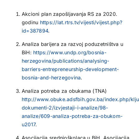
Akcioni plan zapošljavanja RS za 2020.
godinu
https://lat.rtrs.tv/vijesti/vijest.php?
id=387894
.
Analiza barijera za razvoj poduzetništva u
BiH:
https://www.undp.org/bosnia-
herzegovina/publications/analysing-
barriers-entrepreneurship-development-
bosnia-and-herzegovina
.
Analiza potreba za obukama (TNA)
http://www.obuke.adsfbih.gov.ba/index.php/klju
dokumenti-2/izvjestaji-i-analize/98-
analize/609-analiza-potreba-za-obukom-
u2017
.
Asocijacija srednjoškolaca u BiH, Asocijacija