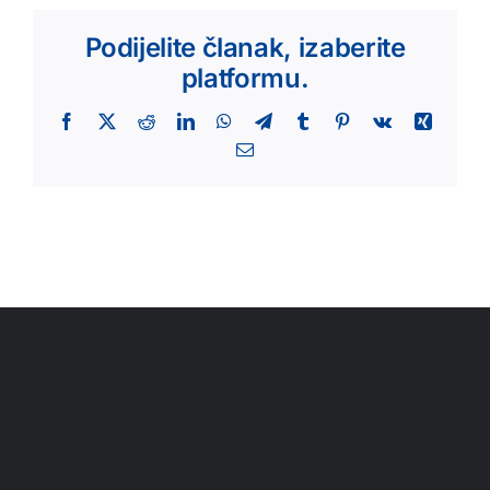
Podijelite članak, izaberite
platformu.
Facebook
X
Reddit
LinkedIn
WhatsApp
Telegram
Tumblr
Pinterest
Vk
Xing
Email