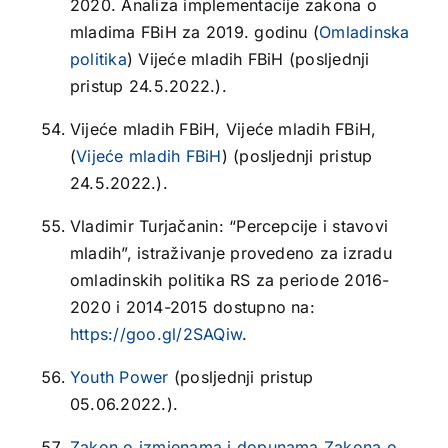
2020. Analiza implementacije zakona o
mladima FBiH za 2019. godinu (
Omladinska
politika
) Vijeće mladih FBiH (posljednji
pristup 24.5.2022.).
Vijeće mladih FBiH, Vijeće mladih FBiH,
(
Vijeće mladih FBiH
) (posljednji pristup
24.5.2022.).
Vladimir Turjačanin: “Percepcije i stavovi
mladih”, istraživanje provedeno za izradu
omladinskih politika RS za periode 2016-
2020 i 2014-2015 dostupno na:
https://goo.gl/2SAQiw
.
Youth Power
(posljednji pristup
05.06.2022.).
Zakon o izmjenama i dopunama Zakona o