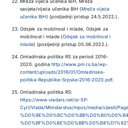
Mreža vijeća učenika BiH, Mreža
savjeta/vijeća učenika BiH (
Mreža vijeća
učenika BiH
) (posljednji pristup 24.5.2022.).
Odsjek za mobilnost i mlade, Odsjek za
mobilnost i mlade (
Odsjek za mobilnost i
mlade
) (posljednji pristup 05.06.2022.).
Omladinska politika RS za period 2016-
2020. godina
http://www.pm.rs.ba/wp-
content/uploads/2016/01/Omladinska-
politika-Republike-Srpske-2016-2020.pdf
.
Omladinska politika RS:
https://www.vladars.net/sr-SP-
Cyrl/Vlada/Ministarstva/mpos/media/vij
%D0%9E%D0%BC%D0%BB%D0%B0%D0%B4
%D0%BF%D0%BE%D0%BB%D0%B8%D1%82