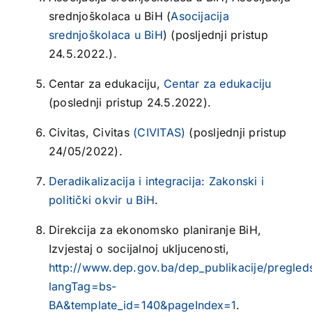
srednjoškolaca u BiH (
Asocijacija
srednjoškolaca u BiH
) (posljednji pristup
24.5.2022.).
Centar za edukaciju,
Centar za edukaciju
(poslednji pristup 24.5.2022).
Civitas, Civitas
(CIVITAS)
(posljednji pristup
24/05/2022).
Deradikalizacija i integracija: Zakonski i
politički okvir u BiH
.
Direkcija za ekonomsko planiranje BiH,
Izvjestaj o socijalnoj ukljucenosti,
http://www.dep.gov.ba/dep_publikacije/pregled
langTag=bs-
BA&template_id=140&pageIndex=1
.