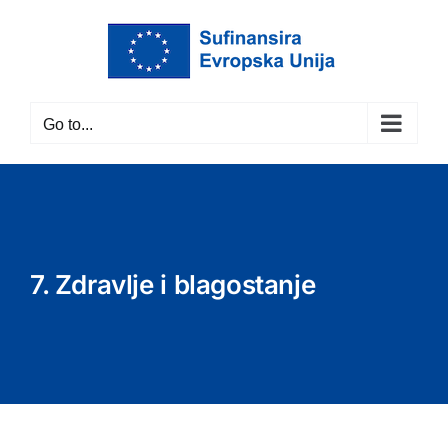
Skip
to
content
Go to...
7. Zdravlje i blagostanje