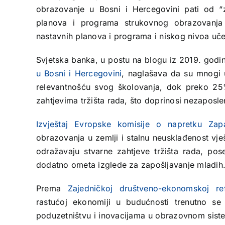
obrazovanje u Bosni i Hercegovini pati od “z
planova i programa strukovnog obrazovanja i
nastavnih planova i programa i niskog nivoa uč
Svjetska banka, u postu na blogu iz 2019. god
u Bosni i Hercegovini
, naglašava da su mnogi 
relevantnošću svog školovanja, dok preko 25
zahtjevima tržišta rada, što doprinosi nezaposl
Izvještaj Evropske komisije o napretku Za
obrazovanja u zemlji i stalnu neusklađenost vje
odražavaju stvarne zahtjeve tržišta rada, pos
dodatno ometa izglede za zapošljavanje mladih
Prema
Zajedničkoj društveno-ekonomskoj r
rastućoj ekonomiji u budućnosti trenutno se
poduzetništvu i inovacijama u obrazovnom sist