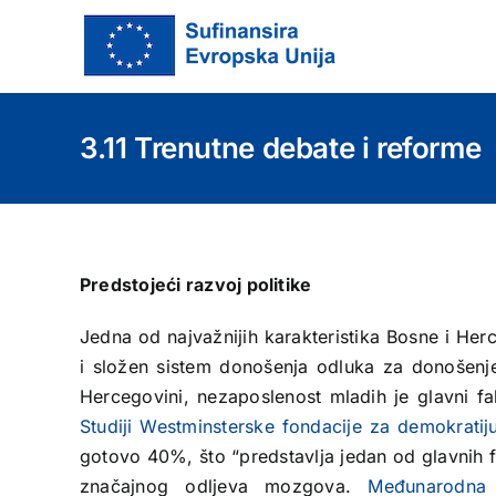
Skip
to
content
3.11 Trenutne debate i reforme
Predstojeći razvoj politike
Jedna od najvažnijih karakteristika Bosne i Herc
i složen sistem donošenja odluka za donošenje
Hercegovini, nezaposlenost mladih je glavni f
Studiji Westminsterske fondacije za demokratij
gotovo 40%, što “predstavlja jedan od glavnih f
značajnog odljeva mozgova.
Međunarodna 