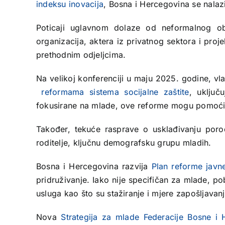
indeksu inovacija
, Bosna i Hercegovina se nalaz
Poticaji uglavnom dolaze od neformalnog obr
organizacija, aktera iz privatnog sektora i proj
prethodnim odjeljcima.
Na velikoj konferenciji u maju 2025. godine, vl
reformama sistema socijalne zaštite
, uključu
fokusirane na mlade, ove reforme mogu pomoći 
Također, tekuće rasprave o usklađivanju poro
roditelje, ključnu demografsku grupu mladih.
Bosna i Hercegovina razvija
Plan reforme javn
pridruživanje. Iako nije specifičan za mlade, p
usluga kao što su stažiranje i mjere zapošljavan
Nova
Strategija za mlade Federacije Bosne i