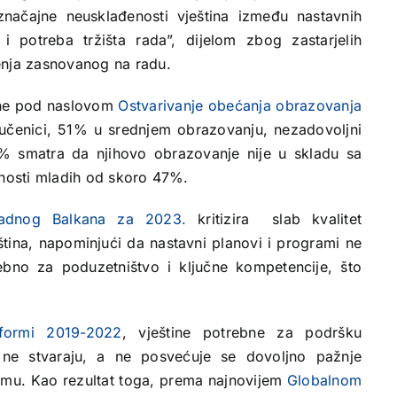
načajne neusklađenosti vještina između nastavnih
 potreba tržišta rada”, dijelom zbog zastarjelih
enja zasnovanog na radu.
ine pod naslovom
Ostvarivanje obećanja obrazovanja
učenici, 51% u srednjem obrazovanju, nezadovoljni
% smatra da njihovo obrazovanje nije u skladu sa
enosti mladih od skoro 47%.
padnog Balkana za 2023.
kritizira slab kvalitet
ština, napominjući da nastavni planovi i programi ne
ebno za poduzetništvo i ključne kompetencije, što
.
eformi 2019-2022
, vještine potrebne za podršku
 ne stvaraju, a ne posvećuje se dovoljno pažnje
emu. Kao rezultat toga, prema najnovijem
Globalnom