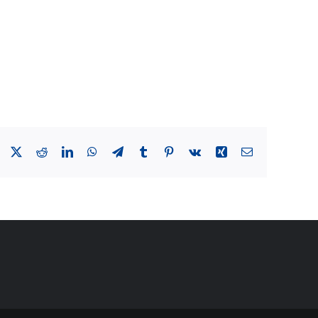
Facebook
X
Reddit
LinkedIn
WhatsApp
Telegram
Tumblr
Pinterest
Vk
Xing
Email