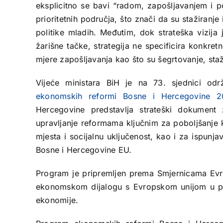
eksplicitno se bavi “radom, zapošljavanjem i 
prioritetnih područja, što znači da su stažiranj
politike mladih. Međutim, dok strateška vizija 
žarišne tačke, strategija ne specificira konkretn
mjere zapošljavanja kao što su šegrtovanje, staži
Vijeće ministara BiH je na 73. sjednici od
ekonomskih reformi Bosne i Hercegovine 2
Hercegovine predstavlja strateški dokument z
upravljanje reformama ključnim za poboljšanje 
mjesta i socijalnu uključenost, kao i za ispunj
Bosne i Hercegovine EU.
Program je pripremljen prema Smjernicama Evro
ekonomskom dijalogu s Evropskom unijom u proc
ekonomije.