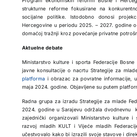
Program ekonomskih reformi Bosne i Herceg
strukturne reforme fokusirane na konkurentnos
socijalne politike. Istodobno donosi proje
Hercegovine u periodu 2025. – 2027. godine od
domaćoj tražnji kroz povećanje privatne potrošnje
Aktuelne debate
Ministarstvo kulture i sporta Federacije Bosne
javne konsultacije o nacrtu Strategije za ml
platforma
i obrazac za povratne informacije, u
maja 2024. godine. Objavljene su putem platfor
Radna grupa za izradu Strategije za mlade Fed
2024. godine u Sarajevu održala dvodnevnu k
zajednički organizovali Ministarstvo kulture i
razvoj mladih KULT i Vijeće mladih Federacij
učestvovalo kako bi izrazili svoje stavove i direk