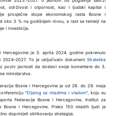
ovine 2025.-2027. u jednom od poglavlja sadrži
t, održivost i otpornost, kao i ljudski kapital i
kcije prosječne stope ekonomskog rasta Bosne i
 oko 3 % na godišnjem nivou, a rast se temelji na
 i investicija.
 i Hercegovine je 3. aprila 2024. godine pokrenulo
ade 2024–2027. To je uključivalo dokument
Strateška
z poziv javnosti da dostavi svoje komentare do 3.
me ministarstva.
eracije Bosne i Hercegovine je od 28. do 29. maja
onferenciju “
Dijalog sa mladima i vladom
“, koju su
 sporta Federacije Bosne i Hercegovine, Institut za
e Bosne i Hercegovine. Preko 150 mladih ljudi je
tno doprinijeli oblikovanju strategije.