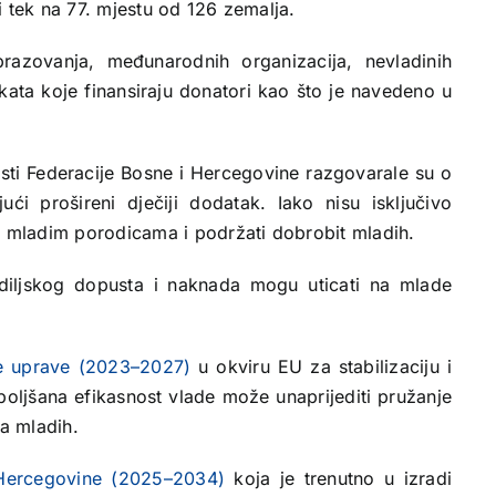
i tek na 77. mjestu od 126 zemalja.
azovanja, međunarodnih organizacija, nevladinih
ekata koje finansiraju donatori kao što je navedeno u
asti Federacije Bosne i Hercegovine razgovarale su o
jući prošireni dječiji dodatak. Iako nisu isključivo
mladim porodicama i podržati dobrobit mladih.
diljskog dopusta i naknada mogu uticati na mlade
e uprave (2023–2027)
u okviru EU za stabilizaciju i
oboljšana efikasnost vlade može unaprijediti pružanje
ja mladih.
 Hercegovine (2025–2034)
koja je trenutno u izradi