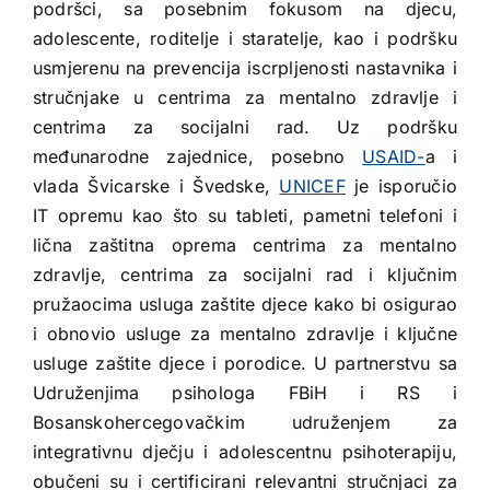
podršci, sa posebnim fokusom na djecu,
adolescente, roditelje i staratelje, kao i podršku
usmjerenu na prevencija iscrpljenosti nastavnika i
stručnjake u centrima za mentalno zdravlje i
centrima za socijalni rad. Uz podršku
međunarodne zajednice, posebno
USAID-
a i
vlada Švicarske i Švedske,
UNICEF
je isporučio
IT opremu kao što su tableti, pametni telefoni i
lična zaštitna oprema centrima za mentalno
zdravlje, centrima za socijalni rad i ključnim
pružaocima usluga zaštite djece kako bi osigurao
i obnovio usluge za mentalno zdravlje i ključne
usluge zaštite djece i porodice. U partnerstvu sa
Udruženjima psihologa FBiH i RS i
Bosanskohercegovačkim udruženjem za
integrativnu dječju i adolescentnu psihoterapiju,
obučeni su i certificirani relevantni stručnjaci za