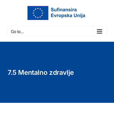
Skip
to
content
Go to...
7.5 Mentalno zdravlje