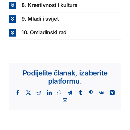
8. Kreativnost i kultura
9. Mladi i svijet
10. Omladinski rad
Podijelite članak, izaberite
platformu.
Facebook
X
Reddit
LinkedIn
WhatsApp
Telegram
Tumblr
Pinterest
Vk
Xing
Email