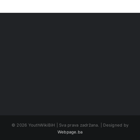
©
2026 YouthWikiBiH | Sva prava zadržana. | Designed by
Webpage.ba