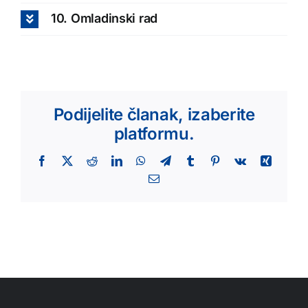
10. Omladinski rad
Podijelite članak, izaberite
platformu.
Facebook
X
Reddit
LinkedIn
WhatsApp
Telegram
Tumblr
Pinterest
Vk
Xing
Email