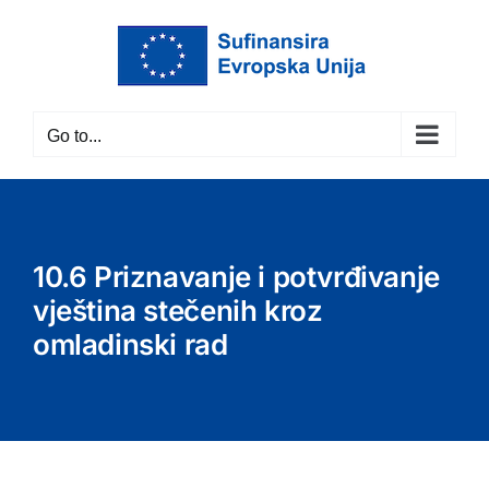
Skip
to
content
Go to...
10.6 Priznavanje i potvrđivanje
vještina stečenih kroz
omladinski rad