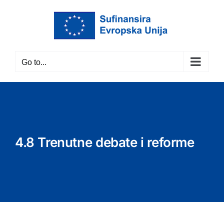
Skip
to
content
Go to...
4.8 Trenutne debate i reforme