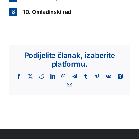
10. Omladinski rad
Podijelite članak, izaberite
platformu.
Facebook
X
Reddit
LinkedIn
WhatsApp
Telegram
Tumblr
Pinterest
Vk
Xing
Email