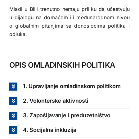
Mladi u BiH trenutno nemaju priliku da učestvuju
u dijalogu na domaćem ili međunarodnom nivou
o globalnim pitanjima sa donosiocima politika i
odluka.
OPIS OMLADINSKIH POLITIKA
1. Upravljanje omladinskom politikom
2. Volonterske aktivnosti
3. Zapošljavanje i preduzetništvo
4. Socijalna inkluzija