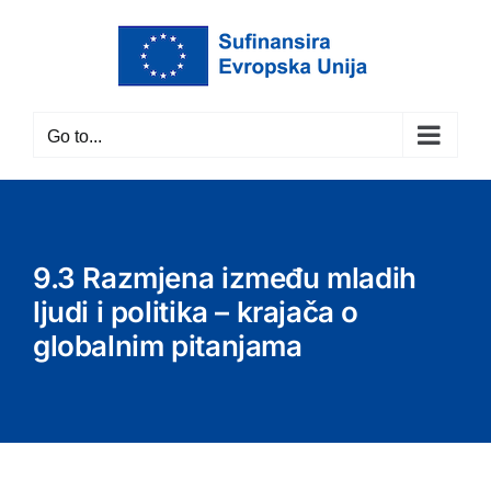
Skip
to
content
Go to...
9.3 Razmjena između mladih
ljudi i politika – krajača o
globalnim pitanjama