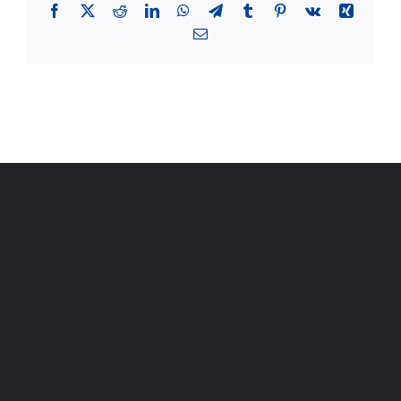
Facebook
X
Reddit
LinkedIn
WhatsApp
Telegram
Tumblr
Pinterest
Vk
Xing
Email