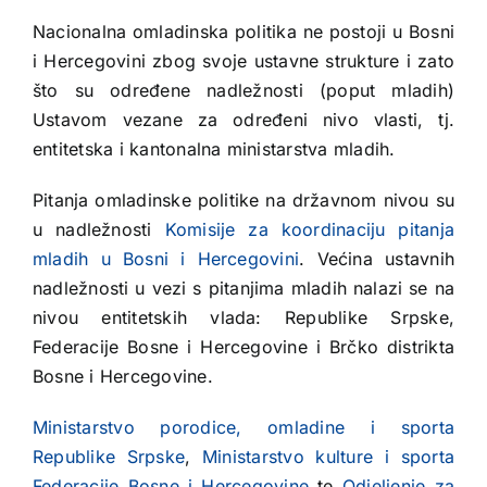
Nacionalna omladinska politika ne postoji u Bosni
i Hercegovini zbog svoje ustavne strukture i zato
što su određene nadležnosti (poput mladih)
Ustavom vezane za određeni nivo vlasti, tj.
entitetska i kantonalna ministarstva mladih.
Pitanja omladinske politike na državnom nivou su
u nadležnosti
Komisije za koordinaciju pitanja
mladih u Bosni i Hercegovini
. Većina ustavnih
nadležnosti u vezi s pitanjima mladih nalazi se na
nivou entitetskih vlada: Republike Srpske,
Federacije Bosne i Hercegovine i Brčko distrikta
Bosne i Hercegovine.
Ministarstvo porodice, omladine i sporta
Republike Srpske
,
Ministarstvo kulture i sporta
Federacije Bosne i Hercegovine
te
Odjeljenje za