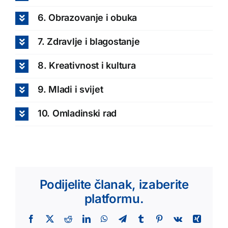
6. Obrazovanje i obuka
7. Zdravlje i blagostanje
8. Kreativnost i kultura
9. Mladi i svijet
10. Omladinski rad
Podijelite članak, izaberite
platformu.
Facebook
X
Reddit
LinkedIn
WhatsApp
Telegram
Tumblr
Pinterest
Vk
Xing