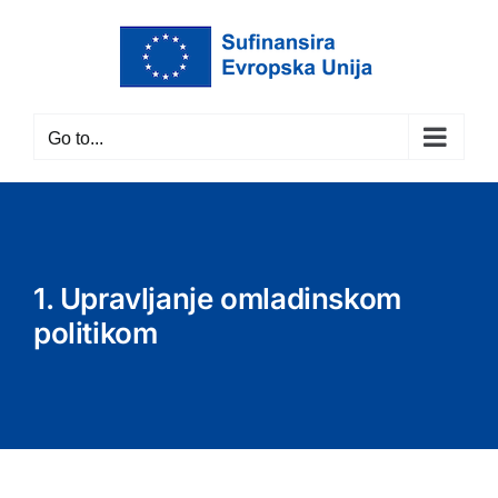
Skip
to
content
Go to...
1. Upravljanje omladinskom
politikom