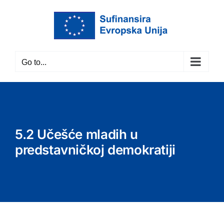
Skip
to
content
Go to...
5.2 Učešće mladih u
predstavničkoj demokratiji