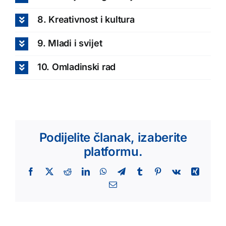
8. Kreativnost i kultura
9. Mladi i svijet
10. Omladinski rad
Podijelite članak, izaberite
platformu.
Facebook
X
Reddit
LinkedIn
WhatsApp
Telegram
Tumblr
Pinterest
Vk
Xing
Email