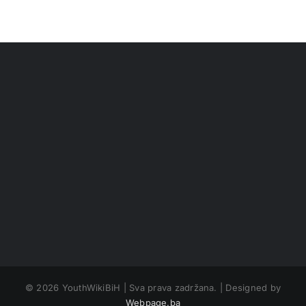
©
2026 YouthWikiBiH | Sva prava zadržana. | Designed by
Webpage.ba