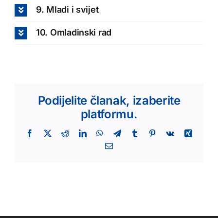
9. Mladi i svijet
10. Omladinski rad
Podijelite članak, izaberite
platformu.
Facebook
X
Reddit
LinkedIn
WhatsApp
Telegram
Tumblr
Pinterest
Vk
Xing
Email