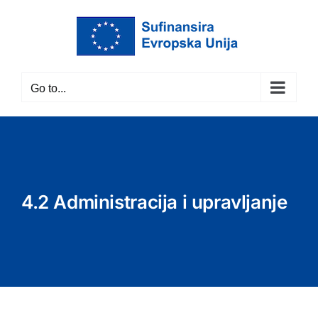
Skip
to
content
Go to...
4.2 Administracija i upravljanje