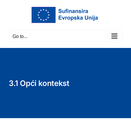
Skip
to
content
Go to...
3.1 Opći kontekst