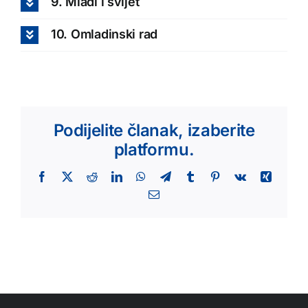
9. Mladi i svijet
10. Omladinski rad
Podijelite članak, izaberite
platformu.
Facebook
X
Reddit
LinkedIn
WhatsApp
Telegram
Tumblr
Pinterest
Vk
Xing
Email