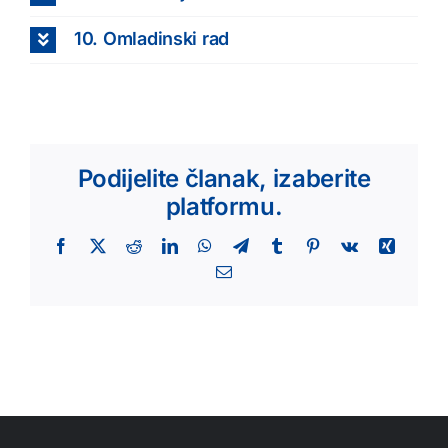
10. Omladinski rad
Podijelite članak, izaberite
platformu.
Facebook
X
Reddit
LinkedIn
WhatsApp
Telegram
Tumblr
Pinterest
Vk
Xing
Email