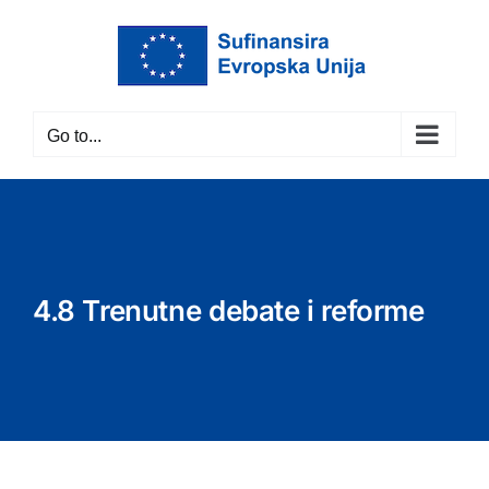
Skip
to
content
Go to...
4.8 Trenutne debate i reforme