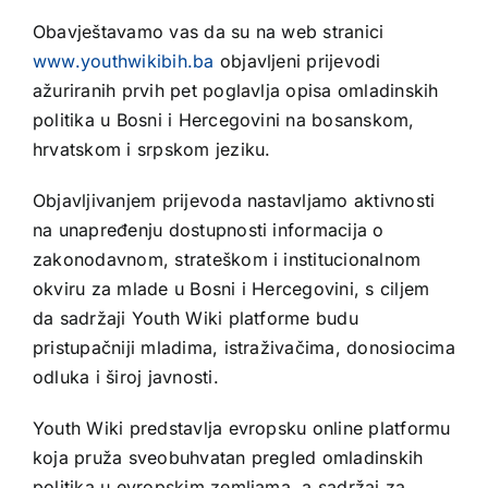
Obavještavamo vas da su na web stranici
www.youthwikibih.ba
objavljeni prijevodi
ažuriranih prvih pet poglavlja opisa omladinskih
politika u Bosni i Hercegovini na bosanskom,
hrvatskom i srpskom jeziku.
Objavljivanjem prijevoda nastavljamo aktivnosti
na unapređenju dostupnosti informacija o
zakonodavnom, strateškom i institucionalnom
okviru za mlade u Bosni i Hercegovini, s ciljem
da sadržaji Youth Wiki platforme budu
pristupačniji mladima, istraživačima, donosiocima
odluka i široj javnosti.
Youth Wiki predstavlja evropsku online platformu
koja pruža sveobuhvatan pregled omladinskih
politika u evropskim zemljama, a sadržaj za