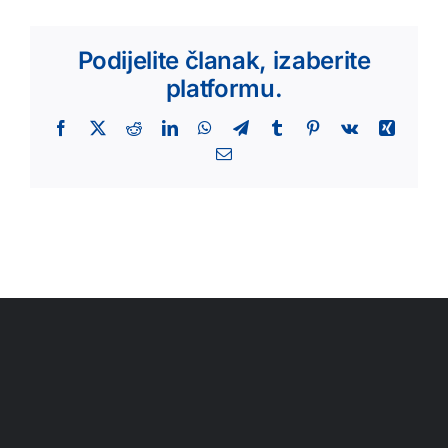
Podijelite članak, izaberite
platformu.
Facebook
X
Reddit
LinkedIn
WhatsApp
Telegram
Tumblr
Pinterest
Vk
Xing
Email