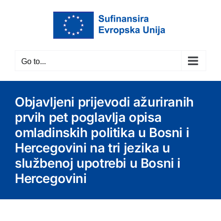
Skip
to
content
Go to...
Objavljeni prijevodi ažuriranih
prvih pet poglavlja opisa
omladinskih politika u Bosni i
Hercegovini na tri jezika u
službenoj upotrebi u Bosni i
Hercegovini