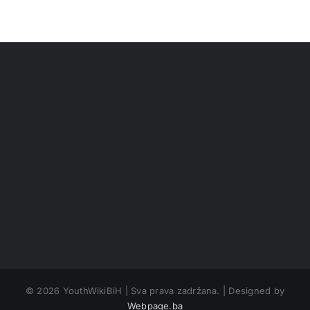
©
2026 YouthWikiBiH | Sva prava zadržana. | Designed by
Webpage.ba