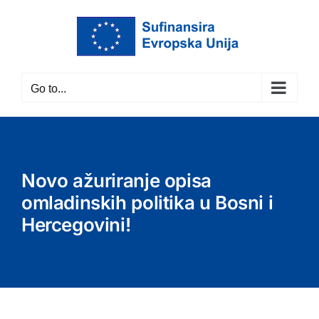
Skip
to
content
Go to...
Novo ažuriranje opisa
omladinskih politika u Bosni i
Hercegovini!