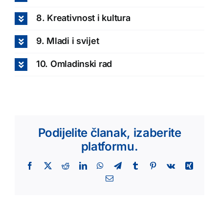
8. Kreativnost i kultura
9. Mladi i svijet
10. Omladinski rad
Podijelite članak, izaberite
platformu.
Facebook
X
Reddit
LinkedIn
WhatsApp
Telegram
Tumblr
Pinterest
Vk
Xing
Email