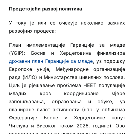
Предстојећи развој политика
У току је или се очекује неколико важних
развојних процеса:
План имплементације Гаранције за младе
(YGIP): Босна и Херцеговина финализира
државни план Гаранције за младе
, уз подршку
Европске уније, Међународне организације
рада (ИЛО) и Министарства цивилних послова.
Циљ је рјешавање проблема НЕЕТ популације
младих кроз координиране мјере
запошљавања, образовања и обуке, уз
планиране пилот активности (нпр. у опћинама
Федерације Босне и Херцеговине попут
Читлука и Високог током 2026. године). Ово
представља кључну иницијативу на државном