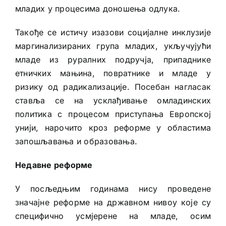
младих у процесима доношења одлука.
Такође се истичу изазови социјалне инклузије
маргинализираних група младих, укључујући
младе из руралних подручја, припаднике
етничких мањина, повратнике и младе у
ризику од радикализације. Посебан нагласак
ставља се на усклађивање омладинских
политика с процесом приступања Европској
унији, нарочито кроз реформе у областима
запошљавања и образовања.
Недавне реформе
У посљедњим годинама нису проведене
значајне реформе на државном нивоу које су
специфично усмјерене на младе, осим