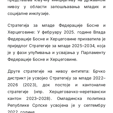
нивоу у области запошљавања младих и
социјалне инклузије.
Стратегија за младе Федерације Босне и
Херцеговине: У фебруару 2025. године Влада
Федерације Босне и Херцеговине прихватила је
приједлог Стратегије за младе 2025–2034, која
је у фази упућивања и усвајања у Парламенту
Федерације Босне и Херцеговине.
Друге стратегије на нивоу ентитета: Брчко
дистрикт је усвојио Стратегију за младе 2022–
2026 (2023), док постоје и кантоналне
стратегије (нпр. Херцеговачко-неретвански
кантон 2023–2028). Омладинска политика
Републике Српске усвојена је у септембру
2022. године.