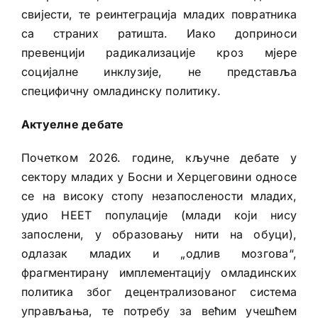
свијести, те реинтеграција младих повратника
са страних ратишта. Иако доприноси
превенцији радикализације кроз мјере
социјалне инклузије, не представља
специфичну омладинску политику.
Актуелне дебате
Почетком 2026. године, кључне дебате у
сектору младих у Босни и Херцеговини односе
се на високу стопу незапослености младих,
удио НЕЕТ популације (млади који нису
запослени, у образовању нити на обуци),
одлазак младих и „одлив мозгова“,
фрагментирану имплементацију омладинских
политика због децентрализованог система
управљања, те потребу за већим учешћем