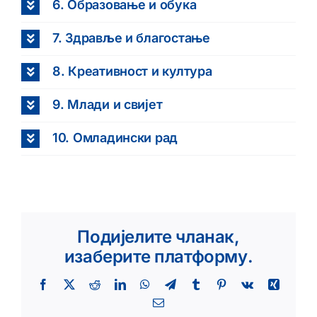
6. Образовање и обука
7. Здравље и благостање
8. Креативност и култура
9. Млади и свијет
10. Омладински рад
Подијелите чланак,
изаберите платформу.
Facebook
X
Reddit
LinkedIn
WhatsApp
Telegram
Tumblr
Pinterest
Vk
Xing
Email