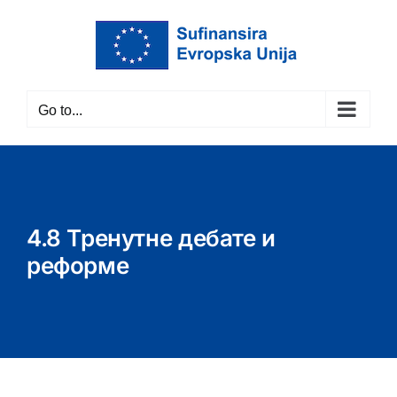
Skip
to
content
Go to...
4.8 Тренутне дебате и
реформе