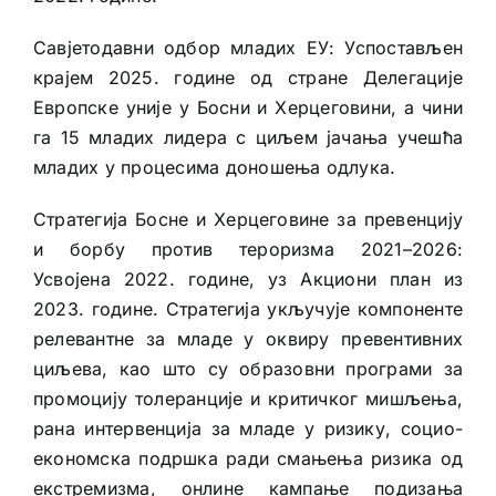
Савјетодавни одбор младих ЕУ: Успостављен
крајем 2025. године од стране Делегације
Европске уније у Босни и Херцеговини, а чини
га 15 младих лидера с циљем јачања учешћа
младих у процесима доношења одлука.
Стратегија Босне и Херцеговине за превенцију
и борбу против тероризма 2021–2026:
Усвојена 2022. године, уз Акциони план из
2023. године. Стратегија укључује компоненте
релевантне за младе у оквиру превентивних
циљева, као што су образовни програми за
промоцију толеранције и критичког мишљења,
рана интервенција за младе у ризику, социо-
економска подршка ради смањења ризика од
екстремизма, онлине кампање подизања