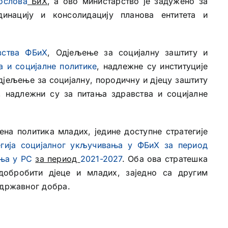
ослова
БиХ
, а ово министарство је задужено за
инацију и консолидацију планова ентитета и
вства ФБиХ
, Одјељење за социјалну заштиту и
а и социјалне политике
, надлежне су институције
дјељење за социјалну, породичну и дјецу заштиту
, надлежни су за питања здравства и социјалне
ена политика младих, једине доступне стратегије
егија социјалног укључивања у ФБиХ за период
ања у РС
за период
2021-2027
. Оба ова стратешка
обробити дјеце и младих, заједно са другим
 државног добра.