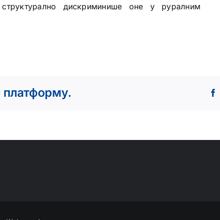
и структурално дискриминише оне у руралним
е платформу.