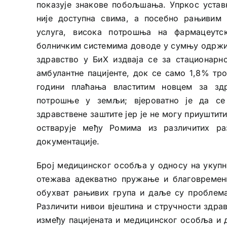
показује знакове побољшања. Упркос устав
није доступна свима, а посебно рањивим
услуга, висока потрошња на фармацеутс
болничким системима доводе у сумњу одржив
здравство у БиХ издваја се за стационарн
амбулантне пацијенте, док се само 1,8% тро
години плаћања властитим новцем за зд
потрошње у земљи; вјероватно је да се
здравствене заштите јер је не могу приуштит
остварује међу Ромима из различитих ра
документације.
Број медицинског особља у односу на укупну
отежава адекватно пружање и благовремен
обухват рањивих група и даље су проблема
Различити нивои вјештина и стручности здра
између пацијената и медицинског особља и 