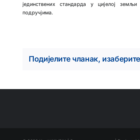
јединствених стандарда у цијелој земљ
подручјима.
Подијелите чланак, изаберит