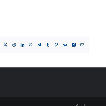
Facebook
X
Reddit
LinkedIn
WhatsApp
Telegram
Tumblr
Pinterest
Vk
Xing
Email