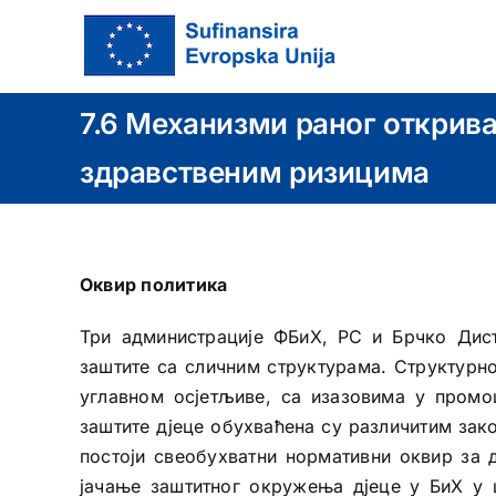
Skip
to
content
7.6 Механизми раног открив
здравственим ризицима
Оквир политика
Три администрације ФБиХ, РС и Брчко Дист
заштите са сличним структурама. Структурно,
углавном осјетљиве, са изазовима у промоц
заштите дјеце обухваћена су различитим зако
постоји свеобухватни нормативни оквир за д
јачање заштитног окружења дјеце у БиХ у ц