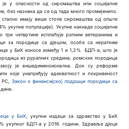
 је у опасности од сиромаштва или социјалне
е, без назнака да се од тада много промијенило.
: стално имају више стопе сиромаштва од опште
4% укупне популације). Укупне накнаде социјалне
 три четвртине исплаћује ратним ветеранима и
ци за породице са дјецом, особе са нератним
нце у БиХ износе између 1 и 1,2% БДП-а, што је
породица из руралних средина, ромских породица
звоју је вишедимензионална. Док су реформе
тити које унапређују адекватност и покривеност
у РС,
Закон о финансијској подршци породици са
одине.
јеце у БиХ
, укупни издаци за здравство у БиХ
3% укупног БДП-а у 2016. години. Здравље дјеце