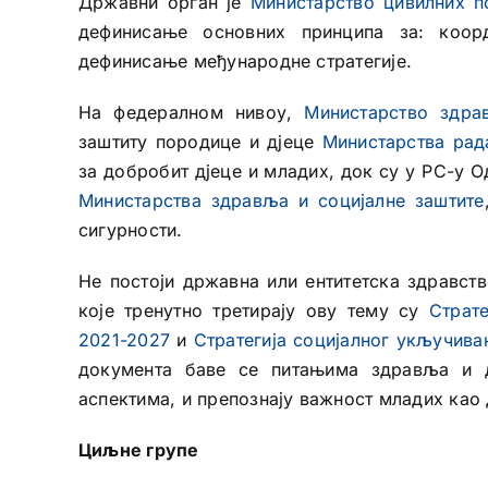
Државни орган је
Министарство цивилних п
дефинисање основних принципа за: коорд
дефинисање међународне стратегије.
На федералном нивоу,
Министарство здра
заштиту породице и дјеце
Министарства рад
за добробит дјеце и младих, док су у РС-у О
Министарства здравља и социјалне заштите
сигурности.
Не постоји државна или ентитетска здравств
које тренутно третирају ову тему су
Страт
2021-2027
и
Стратегија социјалног укључив
документа баве се питањима здравља и д
аспектима, и препознају важност младих као
Циљне групе