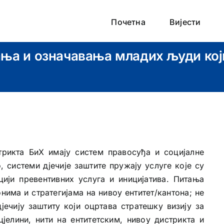
Почетна
Вијести
ања и означавања младих људи кој
рикта БиХ имају систем правосуђа и социјалне
 системи дјечије заштите пружају услуге које су
ији превентивних услуга и иницијатива. Питања
нима и стратегијама на нивоу ентитет/кантона; не
јечију заштиту који оцртава стратешку визију за
јелини, нити на ентитетским, нивоу дистрикта и