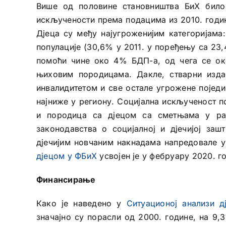
Више од половине становништва БиХ било
искључености према подацима из 2010. годин
Дјеца су међу најугроженијим категоријама
популације (30,6% у 2011. у поређењу са 23,
помоћи чине око 4% БДП-а, од чега се око
њиховим породицама. Дакле, стварни изда
инвалидитетом и све остале угрожене поједи
најниже у региону. Социјална искљученост 
и породица са дјецом са сметњама у ра
законодавства о социјалној и дјечијој заш
дјечијим новчаним накнадама напредовале 
дјецом у ФБиХ
усвојен је у фебруару 2020. г
Финансирање
Како је наведено у
Ситуационој анализи д
значајно су порасли од 2000. године, на 9,