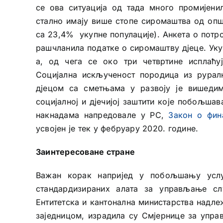
се ова ситуација од тада много промијенил
стално имају више стопе сиромаштва од опш
са 23,4% укупне популације). Анкета о потр
рашчланила податке о сиромаштву дјеце. Ук
а, од чега се око три четвртине исплаћ
Социјална искљученост породица из рурал
дјецом са сметњама у развоју је вишеди
социјалној и дјечијој заштити које побољшав
накнадама напредовале у РС,
Закон о фин
усвојен је тек у фебруару 2020. године.
Заинтересоване стране
Важан корак напријед у побољшању услуг
стандардизираних алата за управљање сл
Ентитетска и кантонална министарства надле
заједницом, израдила су Смјернице за упра