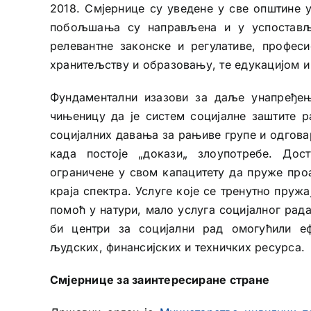
2018. Смјернице су уведене у све општине у
побољшања су направљена и у успостављ
релевантне законске и регулативе, профес
хранитељству и образовању, те едукацијом 
Фундаментални изазови за даље унапређењ
чињеницу да је систем социјалне заштите р
социјалних давања за рањиве групе и одговар
када постоје „докази„ злоупотребе. До
ограничене у свом капацитету да пруже про
краја спектра. Услуге које се тренутно пруж
помоћ у натури, мало услуга социјалног рада
би центри за социјални рад омогућили еф
људских, финансијских и техничких ресурса.
Смјернице за заинтересиране стране