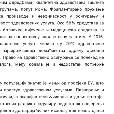
ним одредбама, квалитетна здравствена заштита
 групама, попут Рома. Фрагментирано пружање
ке производе и неефикасност у осигурању и
ост здравствених услуга. Око 58% средстава за
о болничко лијечење и медицинска средства за
ши на превентивну здравствену заштиту. У 2016.
равствене услуге чинила су 29% здравствене
 најсиромашнија домаћинства одричу основне
и. Право на здравствено осигурање се понекад не
злога, међу којима је и недостатак потребне
 популацију знатно је мањи од просјека ЕУ, што
и приступ здравственим услугама. Планирање и
тични, а значајна искључивања и даље постоје.
вствених радника подупиру недостатак повјерења
доводе до варијабилних исхода, док непостојање