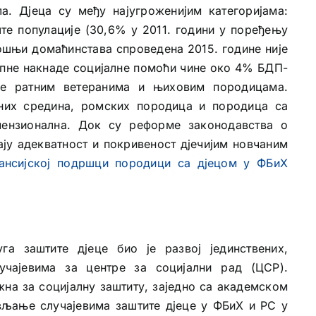
а. Дјеца су међу најугроженијим категоријама:
те популације (30,6% у 2011. години у поређењу
ошњи домаћинстава спроведена 2015. године није
упне накнаде социјалне помоћи чине око 4% БДП-
ује ратним ветеранима и њиховим породицама.
них средина, ромских породица и породица са
мензионална. Док су реформе законодавства о
ају адекватност и покривеност дјечијим новчаним
ансијској подршци породици са дјецом у ФБиХ
а заштите дјеце био је развој јединствених,
учајевима за центре за социјални рад (ЦСР).
жна за социјалну заштиту, заједно са академском
вљање случајевима заштите дјеце у ФБиХ и РС у