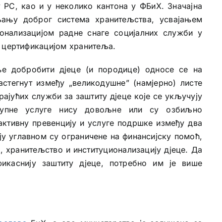
 РС, као и у неколико кантона у ФБиХ. Значајна
ању доброг система хранитељства, усвајањем
ионализацијом радне снаге социјалних служби у
и цертификацијом хранитеља.
е добробити дјеце (и породице) односе се на
астегнут између „великодушне” (намјерно) листе
ајућих служби за заштиту дјеце које се укључују
ступне услуге нису довољне или су озбиљно
активну превенцију и услуге подршке између два
ају углавном су ограничене на финансијску помоћ,
, хранитељство и институционализацију дјеце. Да
икаснију заштиту дјеце, потребно им је више