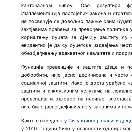
кантоналном нивоу. Ово резултира фр
Имплементација постојећих закона и стратеги
не посвећује се довољно пажње свим буџет
захтјевима праћења за превођење политике у
кориштењу буџета за дјечију заштиту су 
евидентно је да су буџетска издвајања чес
обезбјеђивању адекватног квалитета и покрив
Функција превенције и заштите дјеце и 
добробити, није јасно дефинисана и често
социјалној заштити. Иако је доста урађено 
заштити и инклузивним услугама на локалн
превенција и одговор на насиље, злостављ
није било јасно дефинисано у законима и пол
Како је наведено у
Ситуационој анализи дјец
у 2010. години било у опасности од сиромаш