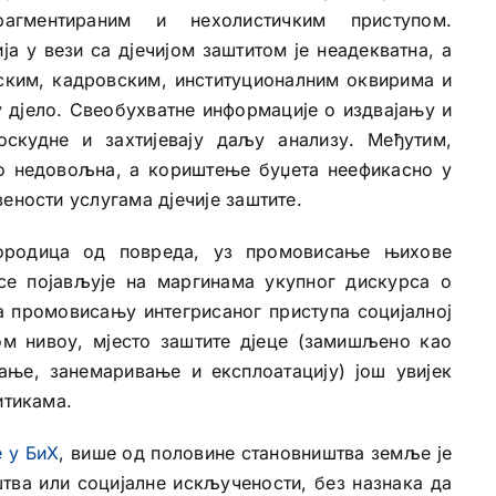
агментираним и нехолистичким приступом.
ја у вези са дјечијом заштитом је неадекватна, а
ским, кадровским, институционалним оквирима и
 дјело. Свеобухватне информације о издвајању и
оскудне и захтијевају даљу анализу. Међутим,
то недовољна, а кориштење буџета неефикасно у
ености услугама дјечије заштите.
породица од повреда, уз промовисање њихове
 се појављује на маргинама укупног дискурса о
на промовисању интегрисаног приступа социјалној
ом нивоу, мјесто заштите дјеце (замишљено као
ање, занемаривање и експлоатацију) још увијек
итикама.
е у БиХ
, више од половине становништва земље је
тва или социјалне искључености, без назнака да