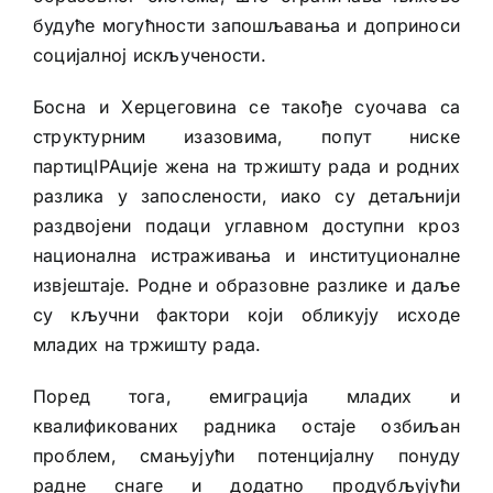
будуће могућности запошљавања и доприноси
социјалној искључености.
Босна и Херцеговина се такође суочава са
структурним изазовима, попут ниске
партицIPAције жена на тржишту рада и родних
разлика у запослености, иако су детаљнији
раздвојени подаци углавном доступни кроз
национална истраживања и институционалне
извјештаје. Родне и образовне разлике и даље
су кључни фактори који обликују исходе
младих на тржишту рада.
Поред тога, емиграција младих и
квалификованих радника остаје озбиљан
проблем, смањујући потенцијалну понуду
радне снаге и додатно продубљујући