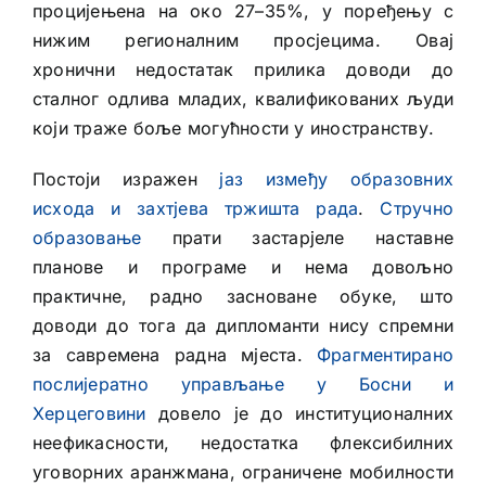
процијењена на око 27–35%, у поређењу с
нижим регионалним просјецима. Овај
хронични недостатак прилика доводи до
сталног одлива младих, квалификованих људи
који траже боље могућности у иностранству.
Постоји изражен
јаз између образовних
исхода и захтјева тржишта рада
.
Стручно
образовање
прати застарјеле наставне
планове и програме и нема довољно
практичне, радно засноване обуке, што
доводи до тога да дипломанти нису спремни
за савремена радна мјеста.
Фрагментирано
послијератно управљање у Босни и
Херцеговини
довело је до институционалних
неефикасности, недостатка флексибилних
уговорних аранжмана, ограничене мобилности