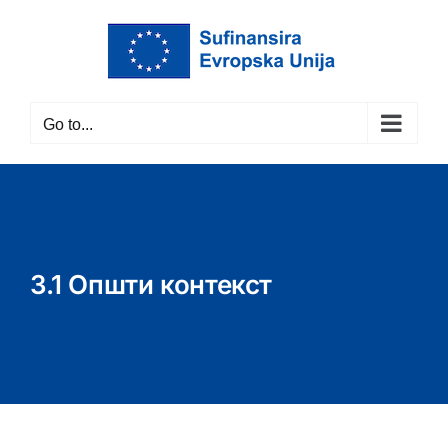
Skip
to
content
Go to...
3.1 Општи контекст