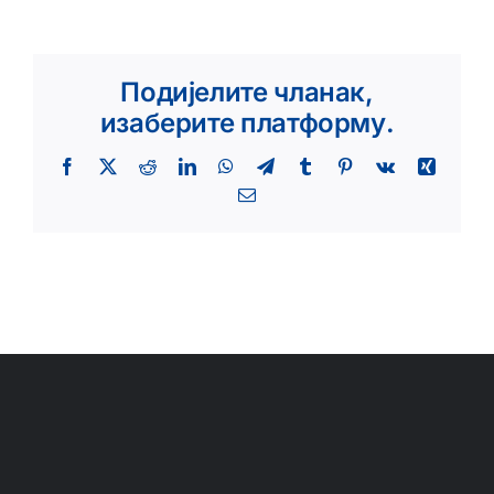
Подијелите чланак,
изаберите платформу.
Facebook
X
Reddit
LinkedIn
WhatsApp
Telegram
Tumblr
Pinterest
Vk
Xing
Email