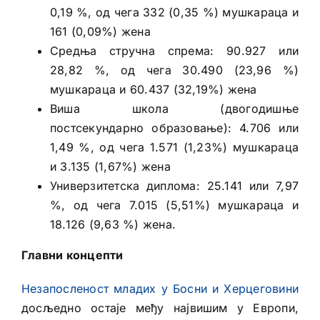
0,19 %, од чега 332 (0,35 %) мушкараца и
161 (0,09%) жена
Средња стручна спрема: 90.927 или
28,82 %, од чега 30.490 (23,96 %)
мушкараца и 60.437 (32,19%) жена
Виша школа (двогодишње
постсекундарно образовање): 4.706 или
1,49 %, од чега 1.571 (1,23%) мушкараца
и 3.135 (1,67%) жена
Универзитетска диплома: 25.141 или 7,97
%, од чега 7.015 (5,51%) мушкараца и
18.126 (9,63 %) жена.
Главни концепти
Незапосленост младих у Босни и Херцеговини
досљедно остаје међу највишим у Европи,