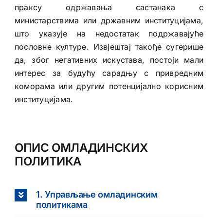
праксу одржавања састанака с
министарствима или државним институцијама,
што указује на недостатак подржавајуће
пословне културе. Извјештај такође сугерише
да, због негативних искустава, постоји мали
интерес за будућу сарадњу с привредним
коморама или другим потенцијално корисним
институцијама.
ОПИС ОМЛАДИНСКИХ
ПОЛИТИКА
1. Управљање омладинским
политикама