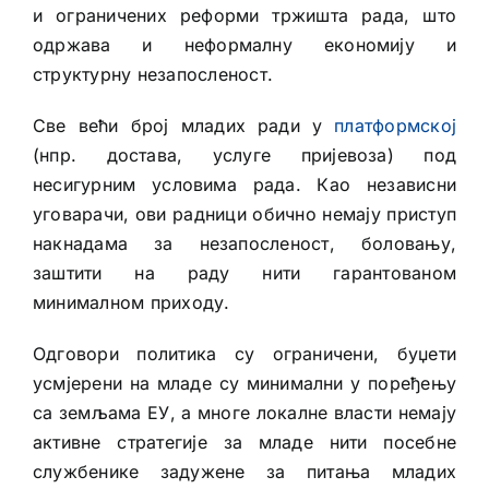
и ограничених реформи тржишта рада, што
одржава и неформалну економију и
структурну незапосленост.
Све већи број младих ради у
платформској
(нпр. достава, услуге пријевоза) под
несигурним условима рада. Као независни
уговарачи, ови радници обично немају приступ
накнадама за незапосленост, боловању,
заштити на раду нити гарантованом
минималном приходу.
Одговори политика су ограничени, буџети
усмјерени на младе су минимални у поређењу
са земљама ЕУ, а многе локалне власти немају
активне стратегије за младе нити посебне
службенике задужене за питања младих