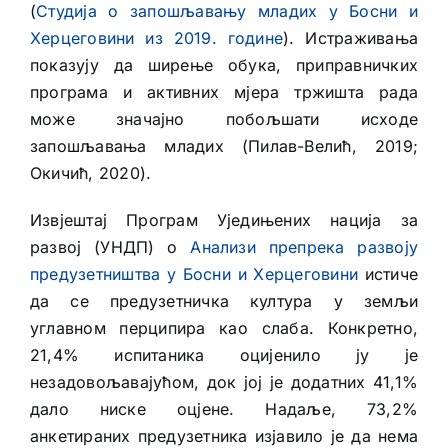
(
Студија о запошљавању младих у Босни и
Херцеговини из 2019. године
). Истраживања
показују да ширење обука, приправничких
програма и активних мјера тржишта рада
може значајно побољшати исходе
запошљавања младих (Пилав-Велић, 2019;
Окичић, 2020).
Извјештај Програм Уједињених нација за
развој (УНДП) о
Анализи препрека развоју
предузетништва у Босни и Херцеговини
истиче
да се предузетничка култура у земљи
углавном перципира као слаба. Конкретно,
21,4% испитаника оцијенило ју је
незадовољавајућом, док јој је додатних 41,1%
дало ниске оцјене. Надаље, 73,2%
анкетираних предузетника изјавило је да нема