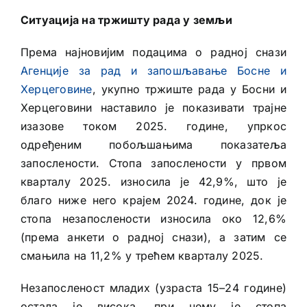
Ситуација на тржишту рада у земљи
Према најновијим подацима о радној снази
Агенције за рад и запошљавање Босне и
Херцеговине
, укупно тржиште рада у Босни и
Херцеговини наставило је показивати трајне
изазове током 2025. године, упркос
одређеним побољшањима показатеља
запослености. Стопа запослености у првом
кварталу 2025. износила је 42,9%, што је
благо ниже него крајем 2024. године, док је
стопа незапослености износила око 12,6%
(према анкети о радној снази), а затим се
смањила на 11,2% у трећем кварталу 2025.
Незапосленост младих (узраста 15–24 године)
остала је висока, при чему је стопа