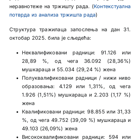
неравнотеже на тржишту рада. (
Контекстуална
потврда из анализа тржишта рада
)
Структура тражилаца запослења на дан 31.
октобар 2025. била је сљедећа:
Неквалификовани радници: 91.126 или
28,89 %, од чега 36.092 (28,36%)
мушкараца и 55.034 (29,24 %) жена
Полуквалификовани радници / нижи ниво
образовања: 4.129 или 1,31%, од чега
1.926 (1,51%) мушкараца и 2.203 (1,17 %)
жена
Квалификовани радници: 98.855 или 31,33
%, од чега 49.752 (39,09 %) мушкараца и
49.103 (26,09%) жена
Висококвалификовани радници: 594 или