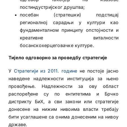
постиндустријског друштва;
посебан (стратешки) подстицај
регионалној сарадњи у култури као
фундаменталном принципу опстојности и
креативне виталности
босанскохерцеговачке културе.
Тијело одговорно за проведбу стратегије
У
Стратегији из 2011. године
не постоје јасно
наведене надлежности институција за њено
провођење. Надлежности за ову област
распоређене су по ентитетима и Брчко
дистрикту БиХ, а сви закони или стратегије
донесене на нижим нивоима власти требају
бити усаглашене са онима донесеним на нивоу
државе.