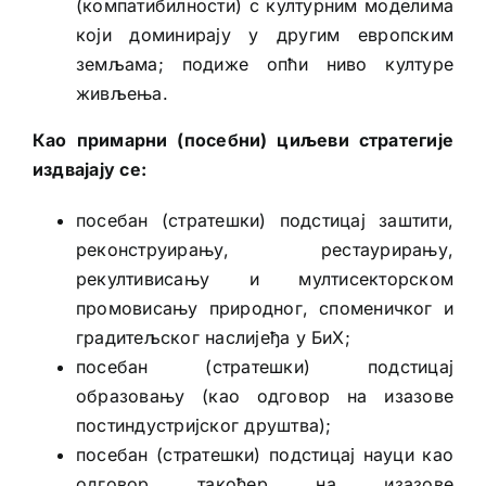
(компатибилности) с културним моделима
који доминирају у другим европским
земљама; подиже опћи ниво културе
живљења.
Као примарни (посебни) циљеви стратегије
издвајају се:
посебан (стратешки) подстицај заштити,
реконструирању, рестаурирању,
рекултивисању и мултисекторском
промовисању природног, споменичког и
градитељског наслијеђа у БиХ;
посебан (стратешки) подстицај
образовању (као одговор на изазове
постиндустријског друштва);
посебан (стратешки) подстицај науци као
одговор такођер на изазове