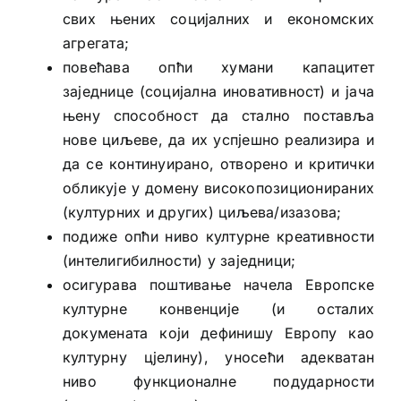
свих њених социјалних и економских
агрегата;
повећава опћи хумани капацитет
заједнице (социјална иновативност) и јача
њену способност да стално поставља
нове циљеве, да их успјешно реализира и
да се континуирано, отворено и критички
обликује у домену високопозиционираних
(културних и других) циљева/изазова;
подиже опћи ниво културне креативности
(интелигибилности) у заједници;
осигурава поштивање начела Европске
културне конвенције (и осталих
докумената који дефинишу Европу као
културну цјелину), уносећи адекватан
ниво функционалне подударности