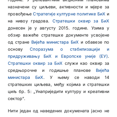
назначени су циљеви, активности и мјере за
провођење
Стратегије културне политике БиХ
и
на нивоу градова.
Стратешки оквир за БиХ
донесен је у августу 2015. године. Узима у
обзир важеће стратешке документе усвојене
од стране
Вијећа министара БиХ
и обавезе по
основу
Споразума о стабилизацији и
придруживању БиХ и Европске уније (ЕУ)
.
Стратешки оквир за БиХ
служи као оквир за
средњорочне и годишње планове
Вијећа
министара БиХ
. У њему се наводи 14
стратешких циљева, међу којима и стратешки
циљ бр. 5: „Унаприједити културу и креативни
сектор“.
Нити један од наведених докумената јасно не