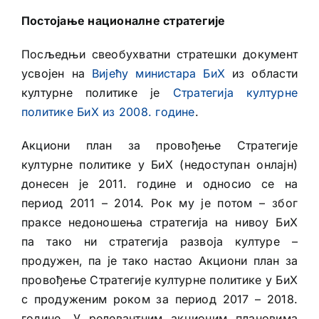
Постојање националне стратегије
Посљедњи свеобухватни стратешки документ
усвојен на
Вијећу министара БиХ
из области
културне политике је
Стратегија културне
политике БиХ из 2008. године
.
Акциони план за провођење Стратегије
културне политике у БиХ (недоступан онлајн)
донесен је 2011. године и односио се на
период 2011 – 2014. Рок му је потом – због
праксе недоношења стратегија на нивоу БиХ
па тако ни стратегија развоја културе –
продужен, па је тако настао Акциони план за
провођење Стратегије културне политике у БиХ
с продуженим роком за период 2017 – 2018.
године. У релевантним акционим плановима