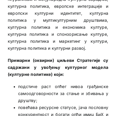
културна политика, европске интеграције и
европски културни идентитет, културна
политика у мултикултурним друштвима,
културна политика и економика културе,
културна политика и спонзорисање културе,
културна политика и маркетинг у култури,
културна политика и културни развој.
Примарни (оквирни) циљеви Стратегије су
садржани у увођењу културног модела
(културне политике) који:
подстиче раст опћег нивоа грађанске
самоодговорности за стање и збивања у
друштву;
повећава ресурсне статусе, јача пословну
конкурентност и богати опћи имиџ БиХ и