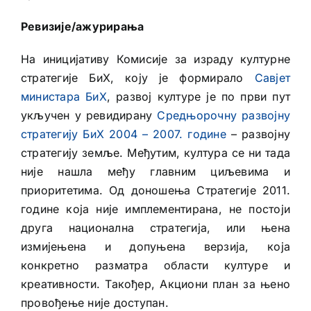
Ревизије/ажурирања
На иницијативу Комисије за израду културне
стратегије БиХ, коју је формирало
Савјет
министара БиХ
, развој културе је по први пут
укључен у ревидирану
Средњорочну развојну
стратегију БиХ 2004 – 2007. године
– развојну
стратегију земље. Међутим, култура се ни тада
није нашла међу главним циљевима и
приоритетима. Од доношења Стратегије 2011.
године која није имплементирана, не постоји
друга национална стратегија, или њена
измијењена и допуњена верзија, која
конкретно разматра области културе и
креативности. Такођер, Акциони план за њено
провођење није доступан.