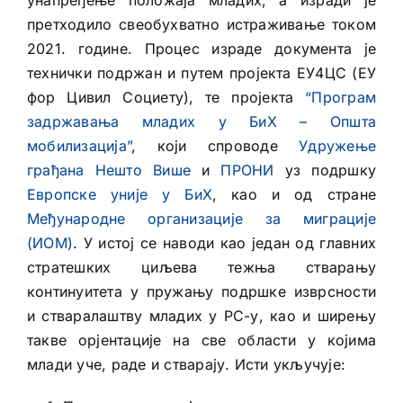
унапређење положаја младих, а изради је
претходило свеобухватно истраживање током
2021. године. Процес израде документа је
технички подржан и путем пројекта ЕУ4ЦС (ЕУ
фор Цивил Социетy), те пројекта
“Програм
задржавања младих у БиХ – Општа
мобилизација”
, који спроводе
Удружење
грађана Нешто Више
и
ПРОНИ
уз подршку
Европске уније у БиХ
, као и од стране
Међународне организације за миграције
(ИОМ)
. У истој се наводи као један од главних
стратешких циљева тежња стварању
континуитета у пружању подршке изврсности
и стваралаштву младих у РС-у, као и ширењу
такве орјентације на све области у којима
млади уче, раде и стварају. Исти укључује: