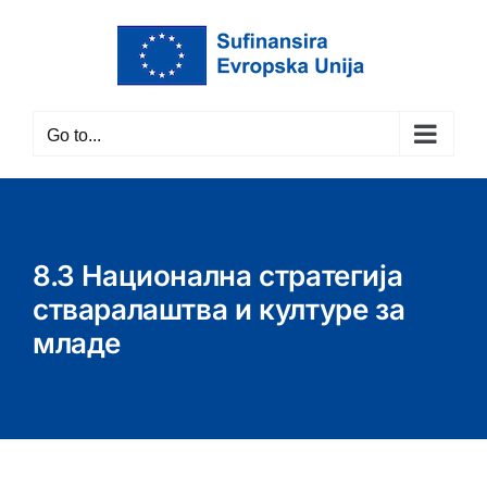
Skip
to
content
Go to...
8.3 Национална стратегија
стваралаштва и културе за
младе