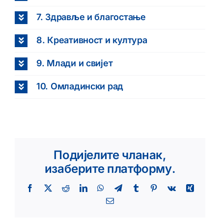
7. Здравље и благостање
8. Креативност и култура
9. Млади и свијет
10. Омладински рад
Подијелите чланак,
изаберите платформу.
Facebook
X
Reddit
LinkedIn
WhatsApp
Telegram
Tumblr
Pinterest
Vk
Xing
Email