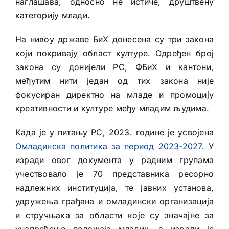
наглашава, односно не истиче, друштвену
категорију млади.
На нивоу државе БиХ донесена су три закона
који покривају област културе. Одређен број
закона су донијели РС, ФБиХ и кантони,
међутим нити један од тих закона није
фокусиран директно на младе и промоцију
креативности и културе међу младим људима.
Када је у питању РС, 2023. године је усвојена
Омладинска политика за период 2023-2027
. У
изради овог документа у радним групама
учествовало је 70 представника ресорно
надлежних институција, те јавних установа,
удружења грађана и омладински организација
и стручњака за области које су значајне за