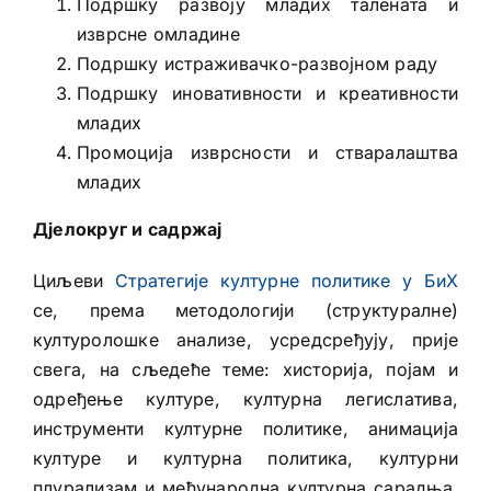
Подршку развоју младих талената и
изврсне омладине
Подршку истраживачко-развојном раду
Подршку иновативности и креативности
младих
Промоција изврсности и стваралаштва
младих
Дјелокруг и садржај
Циљеви
Стратегије културне политике у БиХ
се, према методологији (структуралне)
културолошке анализе, усредсређују, прије
свега, на сљедеће теме: хисторија, појам и
одређење културе, културна легислатива,
инструменти културне политике, анимација
културе и културна политика, културни
плурализам и међународна културна сарадња,