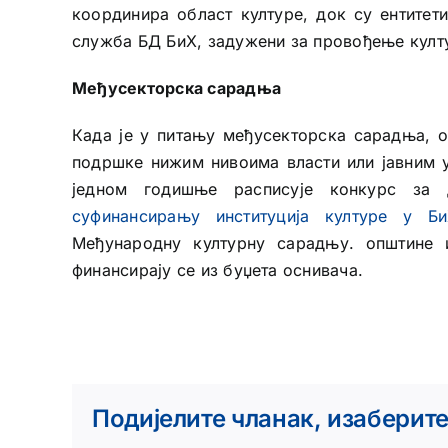
координира област културе, док су ентитет
служба БД БиХ, задужени за провођење култ
Међусекторска сарадња
Када је у питању међусекторска сарадња, 
подршке нижим нивоима власти или јавним 
једном годишње расписује конкурс за
суфинансирању институција културе у Б
Међународну културну сарадњу. општине и
финансирају се из буџета оснивача.
Подијелите чланак, изаберит