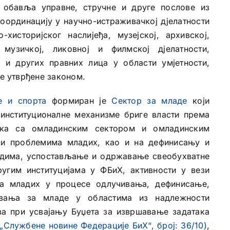
обавља управне, стручне и друге послове из
оординацију у научно-истраживачкој дјелатности
хисторијског наслијеђа, музејској, архивској,
, музичкој, ликовној и филмској дјелатности,
а и других правних лица у области умјетности,
ве утврђене законом.
е и спорта
формиран је
Сектор за младе
који
 институционалне механизме бриге власти према
ака са омладинским сектором и омладинским
и проблемима младих, као и на дефинисању и
адима, успостављање и одржавање свеобухватне
угим институцијама у ФБиХ, активности у вези
а младих у процесе одлучивања, дефинисање,
овања за младе у областима из надлежности
ва при усвајању Буџета за извршавање задатака
„Службене новине Федерације БиХ“, број: 36/10)
,