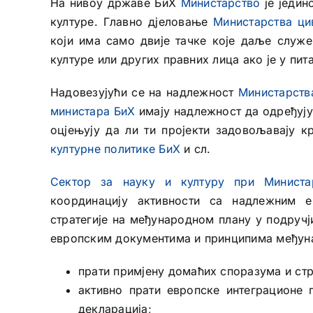
На нивоу државе БиХ
Министарство
је једин
културе. Главно дјеловање
Министарства ци
који има само двије тачке које даље служе
културе или других правних лица ако је у п
Надовезујући се на надлежност
Министарств
министара БиХ
имају надлежност да одређују 
оцјењују да ли ти пројекти задовољавају к
културне политике БиХ
и сл.
Сектор за науку и културу при Министа
координацију активности са надлежним е
стратегије на међународном плану у подручј
европским документима и принципима међунар
прати примјену домаћих споразума и стр
активно прати европске интеграционе п
декларација;