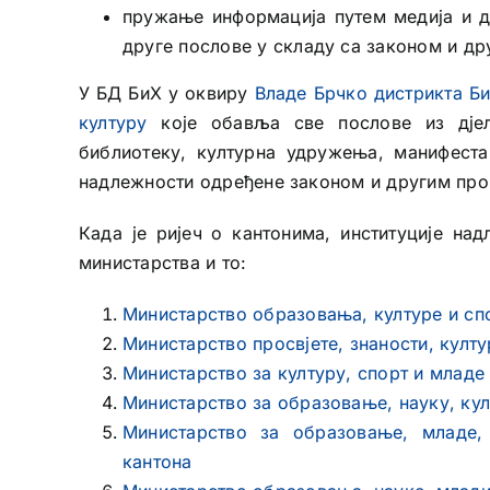
пружање информација путем медија и 
друге послове у складу са законом и др
У БД БиХ у оквиру
Владе Брчко дистрикта Б
културу
које обавља све послове из дјело
библиотеку, културна удружења, манифеста
надлежности одређене законом и другим про
Када је ријеч о кантонима, институције на
министарства и то:
Министарство образовања, културе и сп
Министарство просвјете, знаности, култ
Министарство за културу, спорт и младе
Министарство за образовање, науку, кул
Министарство за образовање, младе,
кантона