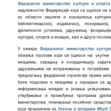
Федерално министарство културе и спорта
надлежности Федерације који се односе на к
из области заштите и кориштења културно-
библиотекарској, издавачкој, позоришној
дјелатности установа, удружења, фондациј
културе, спорта и младих, као и друге посло
У оквиру
Федералног министарства култур
обавља послове који се односе на: укупне
младима, сарадњу и координацију задат
удружењима на истраживању о потребама 
предлагању федералне стратегије према мл
базе података о младима у сарадњи са др
информисања младих и јачања укључивањ
утврђивање и провођење програма дјел
министарства, планирање посебних средста
који произилазе из
Закона о младима ФБиХ (