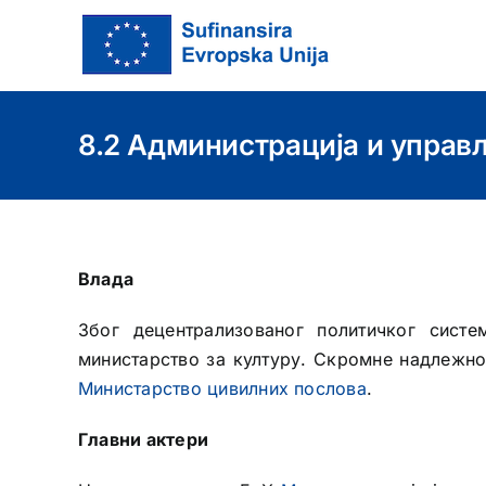
Skip
to
content
8.2 Администрација и упра
Влада
Због децентрализованог политичког сис
министарство за културу. Скромне надлежно
Министарство цивилних послова
.
Главни актери