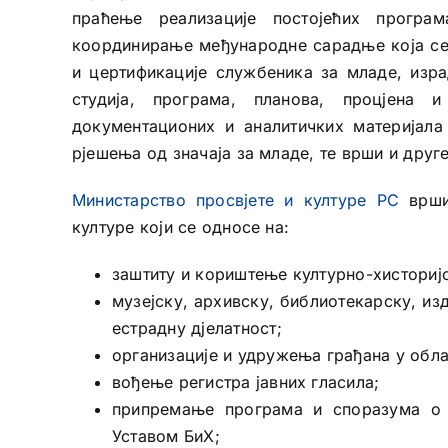
праћење реализације постојећих прогр
координирање међународне сарадње која се
и цертификације службеника за младе, израд
студија, програма, планова, процјена и
документационих и аналитичких материјала
рјешења од значаја за младе, те врши и друг
Министарство просвјете и културе РС
врши 
културе који се односе на:
заштиту и кориштење културно-хисториј
музејску, архивску, библиотекарску, из
естрадну дјелатност;
организације и удружења грађана у облас
вођење регистра јавних гласила;
припремање програма и споразума о 
Уставом БиХ;