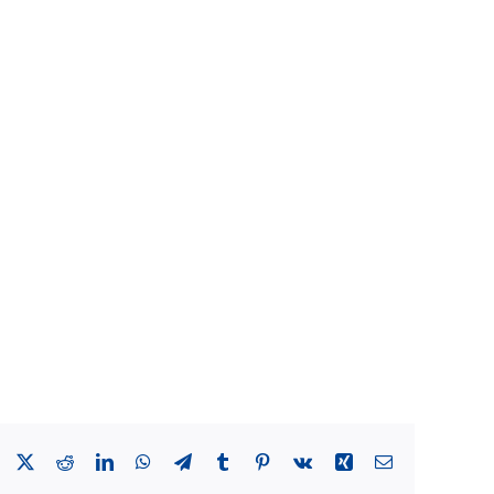
Facebook
X
Reddit
LinkedIn
WhatsApp
Telegram
Tumblr
Pinterest
Vk
Xing
Email