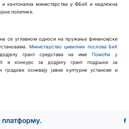
и и кантонална министарства у ФБиХ и надлежна
урне политике.
она се углавном односи на пружање финансијске
установама.
Министарство цивилних послова БиХ
 додјелу грант средстава на име
Помоћи у
иХ
и конкурс за додјелу грант подршке за
 градови оснивају јавне културне установе и
е платформу.