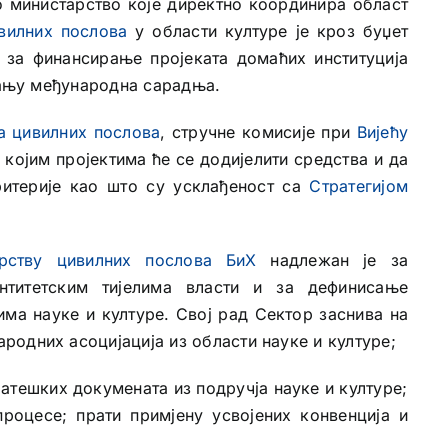
о министарство које директно координира област
вилних послова
у области културе је кроз буџет
 за финансирање пројеката домаћих институција
итању међународна сарадња.
а цивилних послова
, стручне комисије при
Вијећу
којим пројектима ће се додијелити средства и да
ритерије као што су усклађеност са
Стратегијом
рству цивилних послова БиХ
надлежан је за
нтитетским тијелима власти и за дефинисање
има науке и културе. Свој рад Сектор заснива на
одних асоцијација из области науке и културе;
атешких докумената из подручја науке и културе;
роцесе; прати примјену усвојених конвенција и