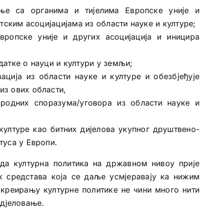
ње са органима и тијелима Европске уније и
тским асоцијацијама из области науке и културе;
вропске уније и других асоцијација и иницира
атке о науци и култури у земљи;
ација из области науке и културе и обезбјеђује
з ових области,
ародних споразума/уговора из области науке и
 културе као битних дијелова укупног друштвено-
туса у Европи.
а културна политика на државном нивоу прије
к средстава која се даље усмјеравају ка нижим
 креирању културне политике не чини много нити
 дјеловање.