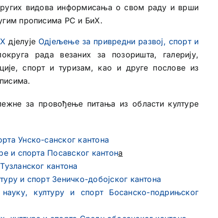
других видова информисања о свом раду и врши
угим прописима РС и БиХ.
иХ
дјелује
Одјељење за привредни развој, спорт и
круга рада везаних за позоришта, галерију,
ције, спорт и туризам, као и друге послове из
писима.
длежне за провођење питања из области културе
орта Унско-санског кантона
уре и спорта Посавског кантон
а
 Тузланског кантона
туру и спорт Зеничко-добојског кантона
 науку, културу и спорт Босанско-подрињског