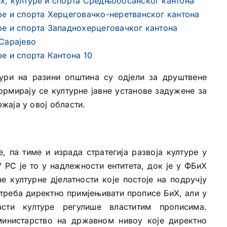
х, културе и спорта Средњобосанског кантона
ре и спорта Херцеговачко-неретванског кантона
ре и спорта Западнохерцеговачког кантона
 Сарајево
е и спорта Кантона 10
ури на разини општина су одјели за друштвене
ормирају се културне јавне установе задужене за
аја у овој области.
 па тиме и израда стратегија развоја културе у
 РС је то у надлежности ентитета, док је у ФБиХ
е културне дјелатности које постоје на подручју
 треба директно примјењивати прописе БиХ, али у
сти културе регулише властитим прописима.
министарство на државном нивоу које директно