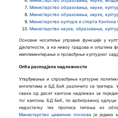
Министарство образовања, науке, млади
Министарство образовања, науке, култу
Министарство образовања, науке, култу
Министарство културе и спорта Кантона
Министарство науке, образовање, култур
Основни носитељи управне функције у култ
дјелатности, а на нивоу градова и општина ф
имплементирање и провођење културног садрж
Опћа расподјела надлежности
Утврђивање и спровођење културне политике,
ентитетима и БД БиХ различито се третира. У
сваки од десет кантона надлежан за поједин
тог кантона. БД БиХ, по арбитражној одлуци
недостатку тих прописа питања из обла
Министарство цивилних послова
је једино 