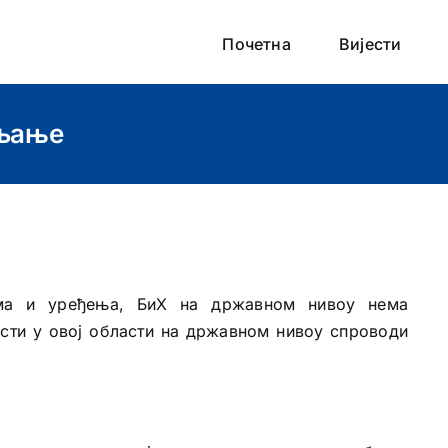
Почетна
Вијести
вљање
тема и уређења, БиХ на државном нивоу нема
сти у овој области на државном нивоу спроводи