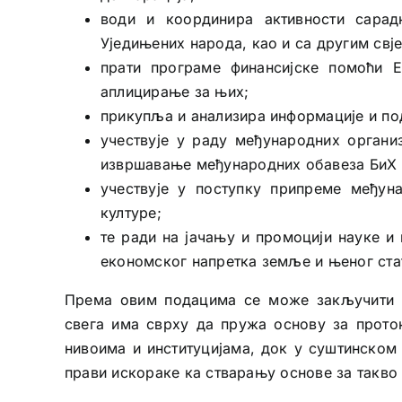
води и координира активности сарад
Уједињених народа, као и са другим свје
прати програме финансијске помоћи Е
аплицирање за њих;
прикупља и анализира информације и под
учествује у раду међународних организ
извршавање међународних обавеза БиХ и
учествује у поступку припреме међун
културе;
те ради на јачању и промоцији науке и
економског напретка земље и њеног ста
Према овим подацима се може закључити д
свега има сврху да пружа основу за прото
нивоима и институцијама, док у суштинском
прави искораке ка стварању основе за такво