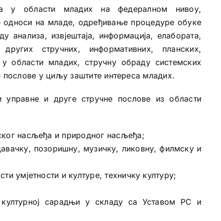
ама у области младих на федералном нивоу,
 односи на младе, одређивање процедуре обуке
у анализа, извјештаја, информација, елабората,
 других стручних, информативних, планских,
 у области младих, стручну обраду системских
е послове у циљу заштите интереса младих.
управне и друге стручне послове из области
ског насљеђа и природног насљеђа;
давачку, позоришну, музичку, ликовну, филмску и
ти умјетности и културе, техничку културу;
културној сарадњи у складу са Уставом РС и