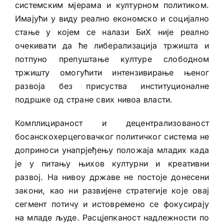
системским мјерама и културном политиком.
Имајући у виду реално економско и социјално
стање у којем се налази БиХ није реално
очекивати да ће либерализација тржишта и
потпуно препуштање културе слободном
тржишту омогућити интензивирање њеног
развоја без присуства институционалне
подршке од стране свих нивоа власти.
Комплицираност и децентрализованост
босанскохерцеговачког политичког система не
доприноси унапрјеђењу положаја младих када
је у питању њихов културни и креативни
развој. На нивоу државе не постоје донесени
закони, као ни развијене стратегије које овај
сегмент потичу и истовремено се фокусирају
на младе људе. Расцјепканост надлежности по