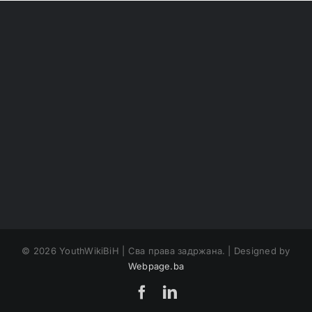
©
2026 YouthWikiBiH | Сва права задржана. | Designed by
Webpage.ba
Facebook
LinkedIn