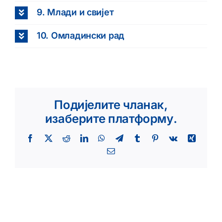
9. Млади и свијет
10. Омладински рад
Подијелите чланак,
изаберите платформу.
Facebook
X
Reddit
LinkedIn
WhatsApp
Telegram
Tumblr
Pinterest
Vk
Xing
Email