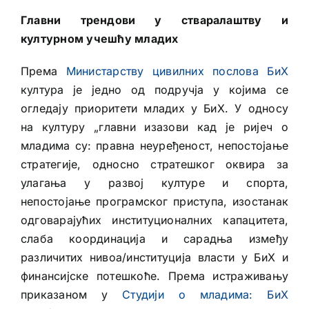
Главни трендови у стваралаштву и
културном учешћу младих
Према
Министарству цивилних послова БиХ
култура је једно од подручја у којима се
огледају приоритети младих у БиХ. У односу
на културу „главни изазови кад је ријеч о
младима су: правна неуређеност, непостојање
стратегије, односно стратешког оквира за
улагања у развој културе и спорта,
непостојање програмског приступа, изостанак
одговарајућих институционалних капацитета,
слаба координација и сарадња између
различитих нивоа/институција власти у БиХ и
финансијске потешкоће. Према истраживању
приказаном у
Студији о младима: БиХ