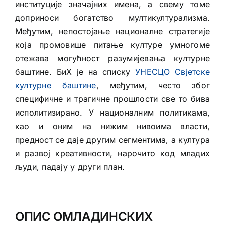
институције значајних имена, а свему томе
доприноси богатство мултикултурализма.
Међутим, непостојање националне стратегије
која промовише питање културе умногоме
отежава могућност разумијевања културне
баштине. БиХ је на списку
УНЕСЦО Свјетске
културне баштине
, међутим, често због
специфичне и трагичне прошлости све то бива
исполитизирано. У националним политикама,
као и оним на нижим нивоима власти,
предност се даје другим сегментима, а култура
и развој креативности, нарочито код младих
људи, падају у други план.
ОПИС ОМЛАДИНСКИХ