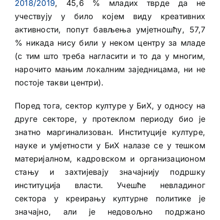
2018/2019
, 45,6 % младих тврде да не
учествују у било којем виду креативних
активности, попут бављења умјетношћу, 57,7
% никада нису били у неком центру за младе
(с тим што треба нагласити и то да у многим,
нарочито мањим локалним заједницама, ни не
постоје такви центри).
Поред тога, сектор културе у БиХ, у односу на
друге секторе, у протеклом периоду био је
знатно маргинализован. Институције културе,
науке и умјетности у БиХ налазе се у тешком
материјалном, кадровском и организационом
стању и захтијевају значајнију подршку
институција власти. Учешће невладиног
сектора у креирању културне политике је
значајно, али је недовољно подржано