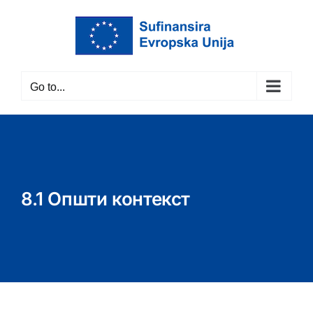
Skip
to
content
Go to...
8.1 Oпшти контекст