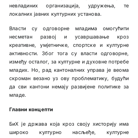
невладиних организација, удружења, те
локалних јавних културних установа.
Власти су одговорне младима омогућити
несметан развој и усавршавање кроз
креативне, умјетничке, спортске и културне
активности. Због тога су власти одговорне,
између осталог, за културне и духовне потребе
младих. Но, рад кантоналних управа је веома
скроман везано уз ову проблематику, будући
да сви кантони немају развијене политике за
младе.
Главни концепти
БиХ је држава која кроз своју хисторију има
широко културно насљеђе, културне