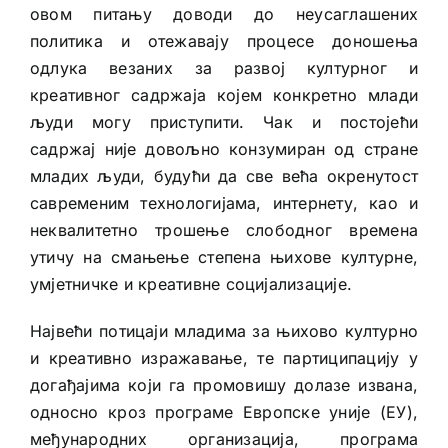
овом питању доводи до неусаглашених
политика и отежавају процесе доношења
одлука везаних за развој културног и
креативног садржаја којем конкретно млади
људи могу приступити. Чак и постојећи
садржај није довољно конзумиран од стране
младих људи, будући да све већа окренутост
савременим технологијама, интернету, као и
неквалитетно трошење слободног времена
утичу на смањење степена њихове културне,
умјетничке и креативне социјализације.
Највећи потицаји младима за њихово културно
и креативно изражавање, те партиципацију у
догађајима који га промовишу долазе извана,
односно кроз програме Европске уније (ЕУ),
међународних организација, програма