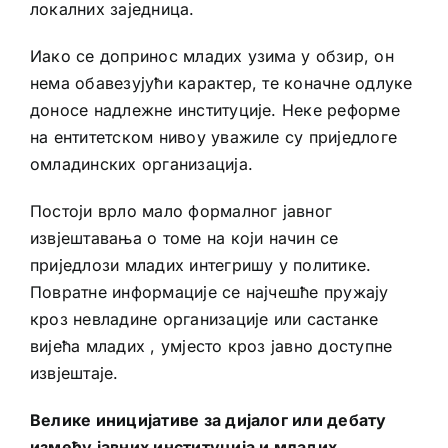
локалних заједница.
Иако се допринос младих узима у обзир, он
нема обавезујући карактер, те коначне одлуке
доносе надлежне институције. Неке реформе
на ентитетском нивоу уважиле су приједлоге
омладинских организација.
Постоји врло мало формалног јавног
извјештавања о томе на који начин се
приједлози младих интегришу у политике.
Повратне информације се најчешће пружају
кроз невладине организације или састанке
вијећа младих , умјесто кроз јавно доступне
извјештаје.
Велике иницијативе за дијалог или дебату
између јавних институција и младих