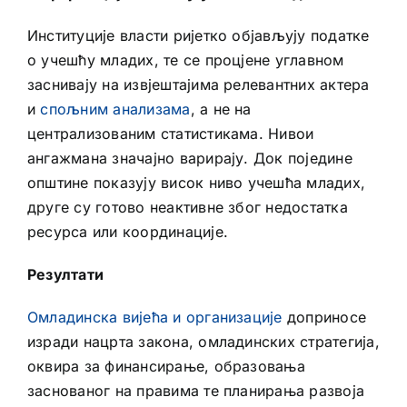
Институције власти ријетко објављују податке
о учешћу младих, те се процјене углавном
заснивају на извјештајима релевантних актера
и
спољним анализама
, а не на
централизованим статистикама. Нивои
ангажмана значајно варирају. Док поједине
општине показују висок ниво учешћа младих,
друге су готово неактивне због недостатка
ресурса или координације.
Резултати
Омладинска вијећа и организације
доприносе
изради нацрта закона, омладинских стратегија,
оквира за финансирање, образовања
заснованог на правима те планирања развоја