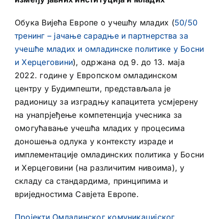
Обука Вијећа Европе о учешћу младих (
50/50
тренинг – јачање сарадње и партнерства за
учешће младих и омладинске политике у Босни
и Херцеговини
), одржана од 9. до 13. маја
2022. године у Европском омладинском
центру у Будимпешти, представљала је
радионицу за изградњу капацитета усмјерену
на унапрјеђење компетенција учесника за
омогућавање учешћа младих у процесима
доношења одлука у контексту израде и
имплементације омладинских политика у Босни
и Херцеговини (на различитим нивоима), у
складу са стандардима, принципима и
вриједностима Савјета Европе.
Пројекти Омладинског комуникацијског