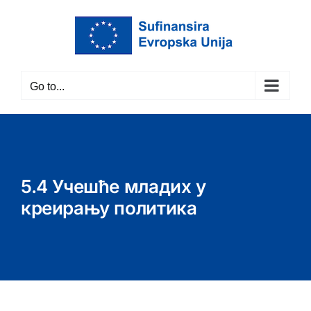
Skip
to
content
Go to...
5.4 Учешће младих у
креирању политика