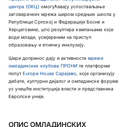
центра (ОКЦ)
омогућавају успостављање
заговарачких мрежа широм средњих школа у
Републици Српској и Федерацији Босне и
Херцеговине, што резултира кампањама које
воде млади, усмјереним на приступ
образовању и етничку инклузију.
Шири допринос дају и активности
мреже
омладинских клубова ПРОНИ
те платформе
попут
Europe House Сарајево
, које организују
дебате, културни дијалог и омладинске форуме
уз учешће институција власти и представника
Европске уније.
ОПИС ОМЛАДИНСКИХ