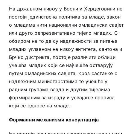
На државном нивоу у Босни и Херцеговини не
постоји јединствена политика за младе, закон
о младима нити национални омладински савјет
или друго репрезентативно тијело младих. С
обзиром на то да су надлежности за питања
младих углавном на нивоу ентитета, кантона и
Брчко дистрикта, постоје различити облици
учешћа младих који се најчешће остварују
путем омладинских савјета, кроз састанке с
надлежним министарствима те учешће у
радним групама влада и другим тијелима
формираним за израду и усвајање прописа
који се односе на младе.
Формални механизми консултација
Не постоји јединствени национални закон нити