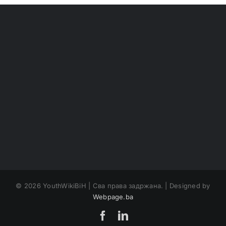
©
2026 YouthWikiBiH | Сва права задржана. | Designed by
Webpage.ba
Facebook
LinkedIn