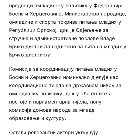
предводи омладинску политику у Федерацији
Босне и Херцеговине, Министарство породице,
омладине и спорта покрива питања младих у
Републици Српској, док је Одјељење за
стручне и административне послове Владе
Брчко дистрикта надлежно за питања младих у
Брчко дистрикту.
Комисија за координацију питања младих у
Босни и Херцеговини номинално дјелује као
координационо тијело на државном нивоу за
омладинску политику, док у оба ентитета
постоје и парламентарна тијела, попут
комисија домова народа за младе,
образовање и културу.
Остали релевантни актери укључују