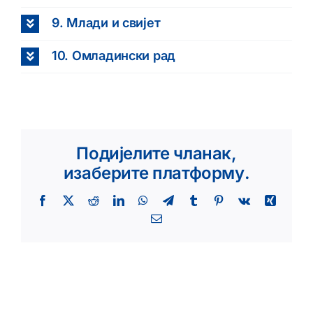
9. Млади и свијет
10. Омладински рад
Подијелите чланак,
изаберите платформу.
Facebook
X
Reddit
LinkedIn
WhatsApp
Telegram
Tumblr
Pinterest
Vk
Xing
Email