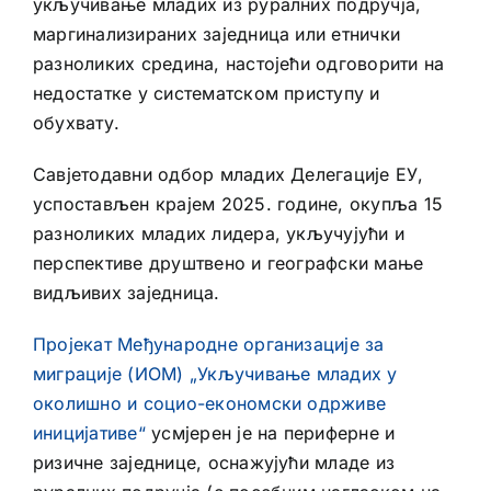
укључивање младих из руралних подручја,
маргинализираних заједница или етнички
разноликих средина, настојећи одговорити на
недостатке у систематском приступу и
обухвату.
Савјетодавни одбор младих Делегације ЕУ,
успостављен крајем 2025. године, окупља 15
разноликих младих лидера, укључујући и
перспективе друштвено и географски мање
видљивих заједница.
Пројекат Међународне организације за
миграције (ИОМ) „Укључивање младих у
околишно и социо-економски одрживе
иницијативе“
усмјерен је на периферне и
ризичне заједнице, оснажујући младе из