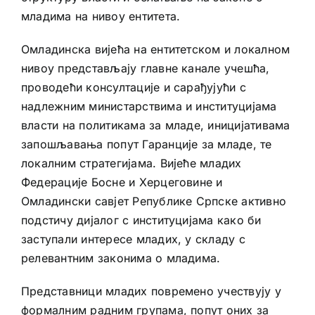
младима на нивоу ентитета.
Омладинска вијећа на ентитетском и локалном
нивоу представљају главне канале учешћа,
проводећи консултације и сарађујући с
надлежним министарствима и институцијама
власти на политикама за младе, иницијативама
запошљавања попут Гаранције за младе, те
локалним стратегијама. Вијеће младих
Федерације Босне и Херцеговине и
Омладински савјет Републике Српске активно
подстичу дијалог с институцијама како би
заступали интересе младих, у складу с
релевантним законима о младима.
Представници младих повремено учествују у
формалним радним групама, попут оних за