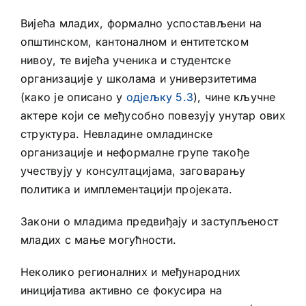
Вијећа младих, формално успостављени на
општинском, кантоналном и ентитетском
нивоу, те вијећа ученика и студентске
организације у школама и универзитетима
(како је описано у
одјељку 5.3
), чине кључне
актере који се међусобно повезују унутар ових
структура. Невладине омладинске
организације и неформалне групе такође
учествују у консултацијама, заговарању
политика и имплементацији пројеката.
Закони о младима предвиђају и заступљеност
младих с мање могућности.
Неколико регионалних и међународних
иницијатива активно се фокусира на