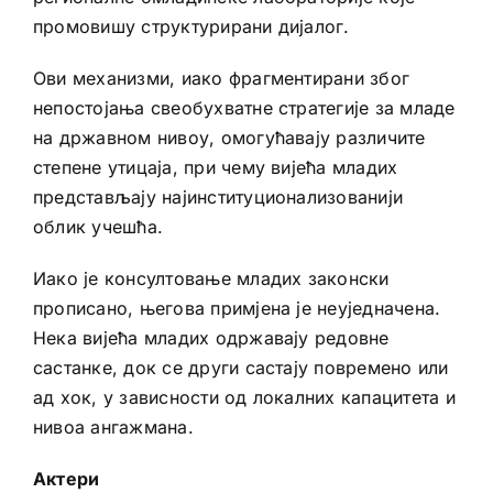
промовишу структурирани дијалог.
Ови механизми, иако фрагментирани због
непостојања свеобухватне стратегије за младе
на државном нивоу, омогућавају различите
степене утицаја, при чему вијећа младих
представљају најинституционализованији
облик учешћа.
Иако је консултовање младих законски
прописано, његова примјена је неуједначена.
Нека вијећа младих одржавају редовне
састанке, док се други састају повремено или
ад хок, у зависности од локалних капацитета и
нивоа ангажмана.
Актери