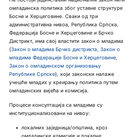
омладинска политика због уставне структуре
Босне и Херцеговине. Сваки од три
административна нивоа, Република Српска,
Федерација Босне и Херцеговине и Брчко
Дистрикт, има свој властити закон о младима
(
Закон о младима Брчко дистрикта,
Закон о
младима Федерације Босне и Херцеговине
,
Закон о омладинском организовању
Републике Српске
), који законски налаже
учешће младих у креирању политика путем
омладинских вијећа и комисија.
Процеси консултација са младима су
институционализовани на нивоу:
локалних заједница/општина, кроз
омладинске комисије и локалне