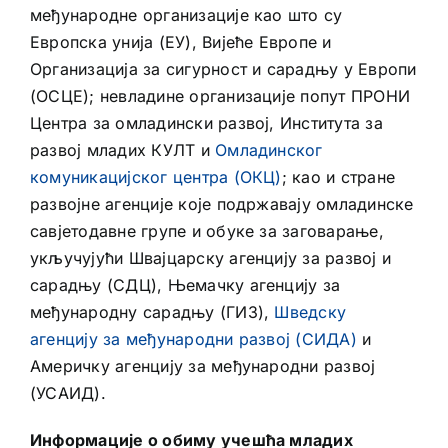
међународне организације као што су
Европска унија (ЕУ), Вијеће Европе и
Организација за сигурност и сарадњу у Европи
(ОСЦЕ); невладине организације попут ПРОНИ
Центра за омладински развој, Института за
развој младих КУЛТ и
Омладинског
комуникацијског центра (ОКЦ)
; као и стране
развојне агенције које подржавају омладинске
савјетодавне групе и обуке за заговарање,
укључујући Швајцарску агенцију за развој и
сарадњу (СДЦ), Њемачку агенцију за
међународну сарадњу (ГИЗ),
Шведску
агенцију за међународни развој (СИДА)
и
Америчку агенцију за међународни развој
(УСАИД).
Информације о обиму учешћа младих