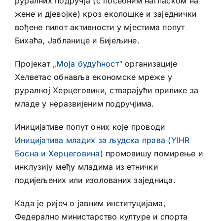
руралних подручја (с посебним нагласком на
жене и дјевојке) кроз еколошке и заједнички
вођене пилот активности у мјестима попут
Бихаћа, Јабланице и Бијељине.
Пројекат
„Моја будућност“
организације
Хелветас обнавља економске мреже у
руралној Херцеговини, стварајући прилике за
младе у неразвијеним подручјима.
Иницијативе попут оних које проводи
Иницијатива младих за људска права (YIHR
Босна и Херцеговина)
промовишу помирење и
инклузију међу младима из етнички
подијељених или изолованих заједница.
Када је ријеч о јавним институцијама,
Федерално министарство културе и спорта