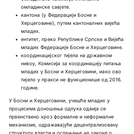
омладинске савјете.
кантона (у Федерацији Босне и
Херцеговине), путем кантоналних вијећа
младих.
ентитет, преко Републике Српске и Вијећа
младих Федерације Босне и Херцеговине.
координацијског тијела на државном
нивоу, Комисија за координацију питања
младих у Босни и Херцеговини, иако ово
тијело у пракси не функционише од 2016.
године.
У Босни и Херцеговини, учешће младих у
процесима доношења одлука одвија се
првенствено кроз формалне и неформалне
механизме, одражавајући децентрализовану
структуру власти и ослањање на законе о