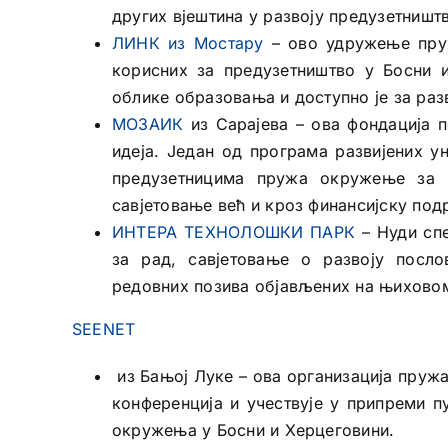
других вјештина у развоју предузетништ
ЛИНК из Мостару
– ово удружење пру
корисних за предузетништво у Босни и
облике образовања и доступно је за разв
МОЗАИК
из Сарајева – ова фондација 
идеја. Један од програма развијених у
предузетницима пружа окружење за р
савјетовање већ и кроз финансијску под
ИНТЕРА ТЕХНОЛОШКИ ПАРК
– Нуди спе
за рад, савјетовање о развоју посл
редовних позива објављених на њиховом
SEENET
из Бањој Луке – ова организација пруж
конференција и учествује у припреми 
окружења у Босни и Херцеговини.