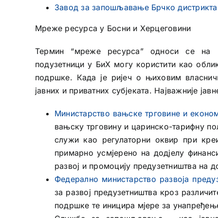
Завод за запошљавање Брчко дистрикта
Мреже ресурса у Босни и Херцеговини
Термин “мреже ресурса” односи се на и
подузетници у БиХ могу користити као облик
подршке. Када је ријеч о њиховим власнич
јавних и приватних субјеката. Најважније јав
Министарство вањске трговине и еконо
вањску трговину и царинско-тарифну по
служи као регулаторни оквир при кре
примарно усмјерено на додјелу финанси
развој и промоцију предузетништва на 
Федерално министарство развоја преду
за развој предузетништва кроз различит
подршке те иницира мјере за унапређењ