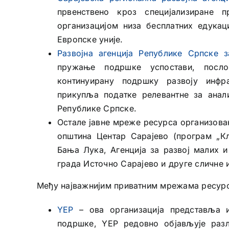
првенствено кроз специјализиране 
организацијом низа бесплатних едукац
Европске уније.
Развојна агенција Републике Српске 
пружање подршке успостави, посло
континуирану подршку развоју инфр
прикупља податке релевантне за анал
Републике Српске.
Остале јавне мреже ресурса организован
општина Центар Сарајево (програм „Кл
Бања Лука, Агенција за развој малих и
града Источно Сарајево и друге сличне и
Међу најважнијим приватним мрежама ресурс
YEP
– ова организација представља и
подршке, YEP редовно објављује разл