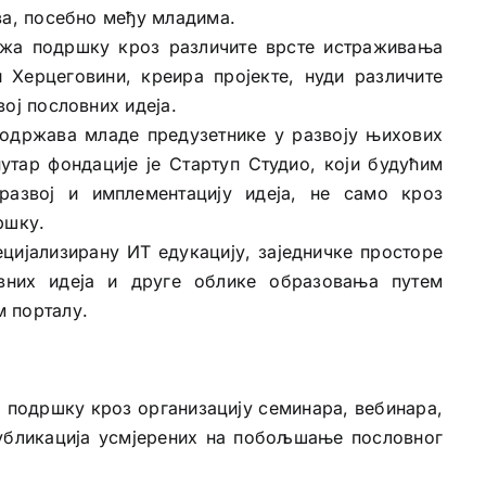
ва, посебно међу младима.
жа подршку кроз различите врсте истраживања
 Херцеговини, креира пројекте, нуди различите
ој пословних идеја.
подржава младе предузетнике у развоју њихових
нутар фондације је Стартуп Студио, који будућим
азвој и имплементацију идеја, не само кроз
ршку.
цијализирану ИТ едукацију, заједничке просторе
овних идеја и друге облике образовања путем
 порталу.
а подршку кроз организацију семинара, вебинара,
публикација усмјерених на побољшање пословног