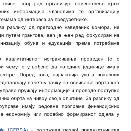
овине, свој рад организује првенствено кроз
вних информација члановима те организацију
темама од интереса за предузетнике..
за разлику од претходно наведених комора, не
и путем грантова, већ је њен рад фокусиран на
низацију обука и едукација према потребама
о квалитативног истраживања проведен је с
и чему је утврђено да поједине јединице имају
ентре. Поред тога, најважнија улога локалних
едстављају почетну тачку за оснивање обрта као
управе пружају информације и проводе поступке
аних обрта на нивоу своје општине. За разлику од
оуправе имају редовне програме финансијских
за економију или посебно формираног одјела у
ија (СЕРДА)
– подржава развој предузетништва