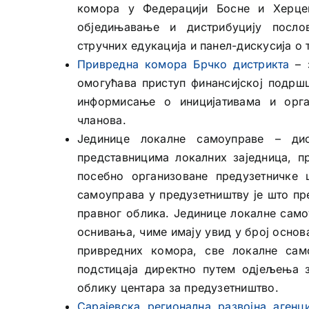
комора у Федерацији Босне и Херцег
обједињавање и дистрибуцију посло
стручних едукација и панел-дискусија о 
Привредна комора Брчко дистрикта
– 
омогућава приступ финансијској подршц
информисање о иницијативама и орга
чланова.
Јединице локалне самоуправе – ди
представницима локалних заједница, пр
посебно организоване предузетничке ц
самоуправа у предузетништву је што пр
правног облика. Јединице локалне само
оснивања, чиме имају увид у број основ
привредних комора, све локалне сам
подстицаја директно путем одјељења 
облику центара за предузетништво.
Сарајевска регионална развојна агенц