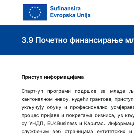
Skip
to
content
3.9 Почетно финансирање м
Приступ информацијама
Старт-уп програми подршке за младе љ
кантоналном нивоу, нудећи грантове, присту
укључују обуку и професионално усмјера
процес пријаве и покретања бизниса, уз кљ
су УНДП, EU4Business и Каритас. Информац
службеним веб страницама ентитетских и