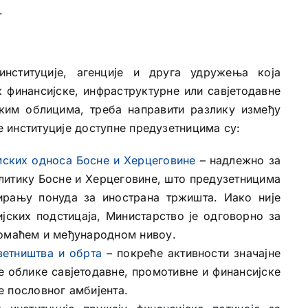
.
нституције, агенције и друга удружења која
 финансијске, инфраструктурне или савјетодавне
ким облицима, треба направити разлику између
не институције доступне предузетницима су:
мских односа Босне и Херцеговине
– надлежно за
литику Босне и Херцеговине, што предузетницима
ирању понуда за инострана тржишта. Иако није
јских подстицаја, Министарство је одговорно за
домаћем и међународном нивоу.
зетништва и обрта
– покреће активности значајне
е облике савјетодавне, промотивне и финансијске
е пословног амбијента.