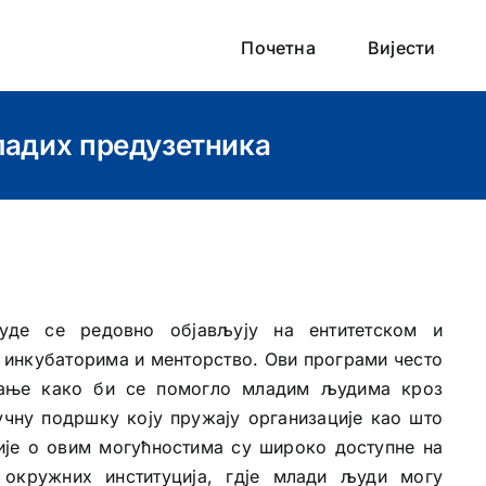
Почетна
Вијести
ладих предузетника
уде се редовно објављују на ентитетском и
п инкубаторима и менторство. Ови програми често
вање како би се помогло младим људима кроз
учну подршку коју пружају организације као што
ије о овим могућностима су широко доступне на
 окружних институција, гдје млади људи могу