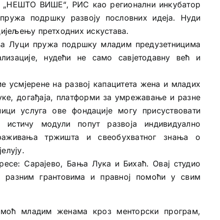
 „НЕШТО ВИШЕ“, РИС као регионални инкубатор
 пружа подршку развоју пословних идеја. Нуди
ијељењу претходних искустава.
ња Луци пружа подршку младим предузетницима
лизације, нудећи не само савјетодавну већ и
е усмјерене на развој капацитета жена и младих
уке, догађаја, платформи за умрежавање и разне
ници услуга ове фондације могу присуствовати
 истичу модули попут развоја индивидуално
траживања тржишта и свеобухватног знања о
елују.
ресе: Сарајево, Бања Лука и Бихаћ. Овај студио
у разним грантовима и правној помоћи у свим
моћ младим женама кроз менторски програм,