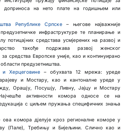
институције пружају финансијске потицаје за
а доприноса на нето плате на годишњем или
иштва Републике Српске
– његове најважније
 предузетничке инфраструктуре те планирање и
у потицајних средстава усмјерених на развој и
тарство такође подржава развој женског
 за средства Европске уније, као и континуирано
 области предузетништва.
 и Херцеговине
– обухвата 12 мрежа: уреде
арајеву и Мостару, као и кантоналне уреде у
ажду, Орашју, Посушју, Ливну, Јајцу и Мостару
. Најчешће активности комора односе се на
 едукација с циљем пружања специфичних знања
 ова комора дјелује кроз регионалне коморе у
ву (Пале), Требињу и Бијељини. Слично као и