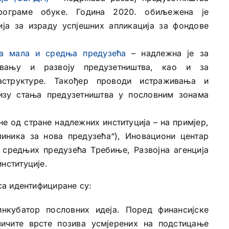
програме обуке. Година 2020. обиљежена је
ија за израду успјешних апликација за фондове
за мала и средња предузећа
– надлежна је за
вању и развоју предузетништва, као и за
аструктуре. Такођер проводи истраживања и
изу стања предузетништва у пословним зонама
е од стране надлежних институција – на примјер,
иника за нова предузећа“), Иновациони центар
 средњих предузећа Требиње, Развојна агенција
нституције.
а идентифициране су:
нкубатор пословних идеја. Поред финансијске
ичите врсте позива усмјерених на подстицање