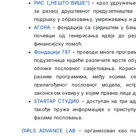
РИС („НЕШТО ВИШЕ“)
– кроз удружење
за развој друштвеног предузетништва
подршку у образовању, умрежавању и д
АГОРА
– фондација са сједиштем у Ба
почевши од генерисања идеја до реа
финансијску помоћ.
Фондација 787
– проводи многе програм
подузетница нудећи различите врсте об
облике пословног савјетовања. Корис
разним програмима, међу којима се
прилагођеног пословног модела, ис
законском оквиру у којем правна лица дј
STARTAP СТУДИО
– доступан на три ад
такође пружа информације о приступ
фазама пословања.
GIRLS ADVANCE LAB
– организован као по