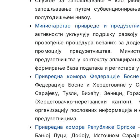
Службе за запошљавање – као јавне 
запошљавање путем субвенционирањ
полугодишњем нивоу.
Министарство привреде и предузетн
активности укључују подршку развоју
провођење процедура везаних за додјел
промоцију предузетништва. Минис
предузетништва у контексту аплицирања
формирање база података и регистара у
Привредна комора Федерације Босне
Федерације Босне и Херцеговине у С
Сарајеву, Тузли, Бихаћу, Зеници, Гор
(Херцеговачко-неретвански кантон)
организацију пословних информација и
предузетницима.
Привредна комора Републике Српске
–
Бањој Луци, Добоју, Источном Сараје