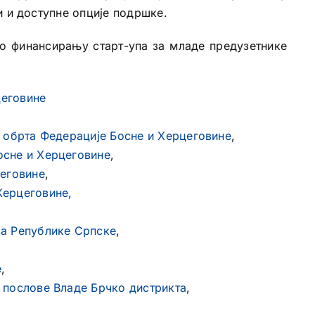
и и доступне опције подршке.
 о финансирању старт-упа за младе предузетнике
еговине
и обрта Федерације Босне и Херцеговине
,
осне и Херцеговине
,
цеговине
,
Херцеговине,
ва Републике Српске
,
е
,
 послове Владе Брчко дистрикта
,