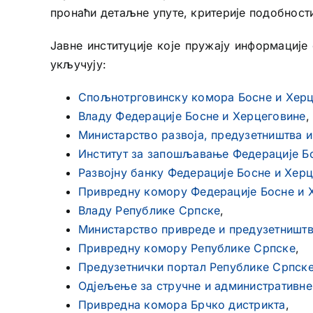
пронаћи детаљне упуте, критерије подобност
Јавне институције које пружају информације
укључују:
Спољнотрговинску комора Босне и Херц
Владу Федерације Босне и Херцеговине
,
Министарство развоја, предузетништва 
Институт за запошљавање Федерације Б
Развојну банку Федерације Босне и Хер
Привредну комору Федерације Босне и 
Владу Републике Српске
,
Министарство привреде и предузетништ
Привредну комору Републике Српске
,
Предузетнички портал Републике Српск
Одјељење за стручне и административне
Привредна комора Брчко дистрикта
,