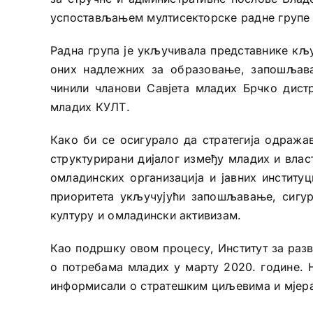
успостављањем мултисекторске радне групе о
Радна група је укључивала представнике кљ
оних надлежних за образовање, запошљава
чинили чланови Савјета младих Брчко дистр
младих КУЛТ.
Како би се осигурало да стратегија одража
структурирани дијалог између младих и власт
омладинских организација и јавних институц
приоритета укључујући запошљавање, сигур
културу и омладински активизам.
Као подршку овом процесу, Институт за раз
о потребама младих у марту 2020. године. 
информисали о стратешким циљевима и мјера