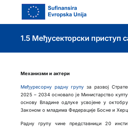
Skip
to
content
1.5 Међусекторски приступ 
Механизми и актери
Међуресорну радну групу
за развој Страте
2025 – 2034 основало је Министарство култу
основу Владине одлуке усвојене у октобру
Законом о младима Федерације Босне и Херц
Радну групу чине представници 20 инсти