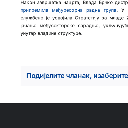
Након завршетка нацрта, Влада Брчко дистр
припремила међуресорна радна група
. У 
службено је усвојила Стратегију за младе 
јачање међусекторске сарадње, укључују
унутар владине структуре.
Подијелите чланак, изаберит