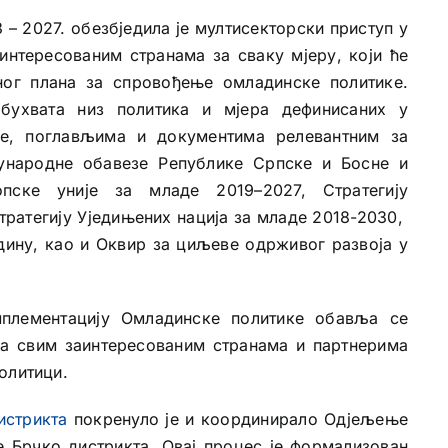
– 2027. обезбједила је мултисекторски приступ у
интересованим странама за сваку мјеру, који ће
ног плана за спровођење омладинске политике.
бухвата низ политика и мјера дефинисаних у
ке, поглављима и документима релевантним за
ђународне обавезе Републике Српске и Босне и
опске уније за младе 2019–2027, Стратегију
тратегију Уједињених нација за младе 2018-2030,
дину, као и Оквир за циљеве одрживог развоја у
плементацију Омладинске политике обавља се
са свим заинтересованим странама и партнерима
олитици.
истрикта
покренуло је и координирало Одјељење
е Брчко дистрикта. Овај процес је формализован