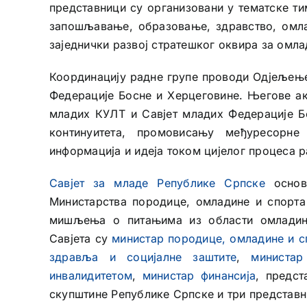
представници су организовани у тематске т
запошљавање, образовање, здравство, омла
заједнички развој стратешког оквира за омла
Координацију радне групе проводи Одјељење
Федерације Босне и Херцеговине. Његове ак
младих КУЛТ и Савјет младих Федерације Б
континуитета, промовисању међуресорн
информација и идеја током цијелог процеса ра
Савјет за младе Републике Српске
основа
Министарства породице, омладине и спорта
мишљења о питањима из области омладинс
Савјета су
министар породице, омладине и с
здравља и социјалне заштите
,
министа
инвалидитетом
,
министар финансија
, предст
скупштине Републике Српске и три представн