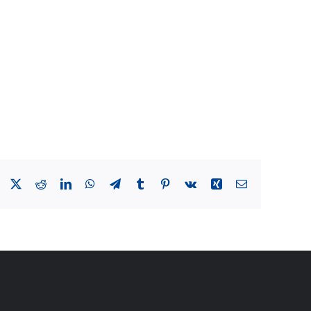
Facebook
X
Reddit
LinkedIn
WhatsApp
Telegram
Tumblr
Pinterest
Vk
Xing
Email