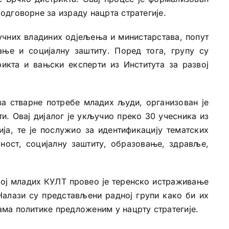
дговорне за израду нацрта стратегије.
учних владиних одјељења и министарстава, попут
ње и социјалну заштиту. Поред тога, групу су
икта и вањски експерти из Института за развој
ва стварне потребе младих људи, организован је
и. Овај дијалог је укључио преко 30 учесника из
ија, те је послужио за идентификацију тематских
ност, социјалну заштиту, образовање, здравље,
вој младих КУЛТ провео је теренско истраживање
Налази су представљени радној групи како би их
ма политике предложеним у нацрту стратегије.