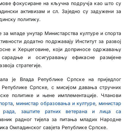
имове фокусиране на кључна подручја као што су
дински активизам и сл. Заједно су задужени за
динску политику.
 за младе унутар Министарства културе и спорта
тивности додатно подржавају Институт за развој
осне и Херцеговине, који доприносе одржавању
е сарадње и осигуравању ефикасне размјене
звоја стратегије.
ла је Влада Републике Српске на приједлог
 Републике Српске, с мисијом давања стручних
ке политике и њене имплементације. Чланови
порта
,
министар образовања и културе
,
министар
р рада, заштите ратних ветерана и лица са
авник радног тијела за питања младих Народне
ика Омладинског савјета Републике Српске.