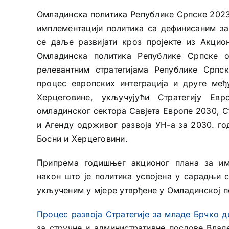
Омладинска политика Републике Српске 2023 
имплементацији политика са дефинисаним за
се даље развијати кроз пројекте из Акцио
Омладинска политика Републике Српске о
релевантним стратегијама Републике Српс
процес европских интеграција и друге ме
Херцеговине, укључујући Стратегију Евр
омладинског сектора Савјета Европе 2030, С
и Агенду одрживог развоја УН-а за 2030. го
Босни и Херцеговини.
Припрема годишњег акционог плана за им
након што је политика усвојена у сарадњи 
укљученим у мјере утврђене у Омладинској п
Процес развоја Стратегије за младе Брчко д
за стручне и административне послове Влад