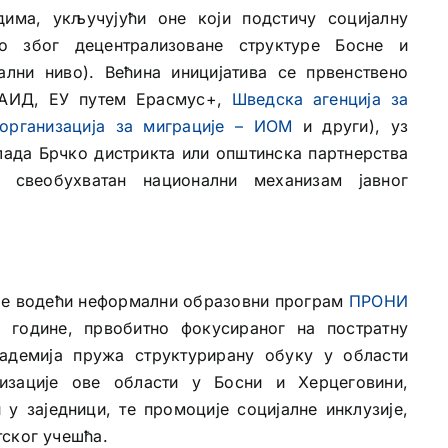
има, укључујући оне који подстичу социјалну
но због децентрализоване структуре Босне и
ални ниво). Већина иницијатива се првенствено
САИД, ЕУ путем Ерасмус+,
Шведска агенција за
организација за миграције – ИОМ
и други), уз
лада Брчко дистрикта или општинска партнерства
и свеобухватан национални механизам јавног
је водећи неформални образовни програм
ПРОНИ
 године, првобитно фокусираног на постратну
кадемија пружа структурирану обуку у области
изације ове области у Босни и Херцеговини,
у заједници, те промоције социјалне инклузије,
тског учешћа.