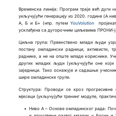
Временска линија: Програм траје већ дуги 
укључујући генерацију из 2020. године (А ни
А, Б и Б+ (нпр. путем
YouVolution
пројеката
усклађена са дугорочним циљевима ПРОНИ-ја
Циљна група: Првенствено млади људи узра
постану омладински радници, активисти, 
раднике, а не на опште младе кориснике. У
других младих људи (укључујући оне који
заједници. Тако оснажује и садашње учесни
шире омладинске групе.
Структура: Проводи се кроз прогресивне 
мјесеци (укључујући тренинг модуле, практичн
Ниво А – Основе омладинског рада: Поч
и друштвени развој младих у Босни и 