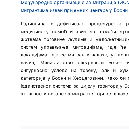
Међународне организације за миграције (ИОМ
мигрантима изван пријемних центара у Босни
Радионица је дефинисала процедуре за р
медицинску помоћ и азил до помоћи жртв
жртвама трговине људима и малољетницим
систем управљања миграцијама, гдје ће 
локацијама гдје се мигранти налазе, уз по
начин, Министарство сигурности Босне
сигурносне услове на терену, али и хум
категорија у Босни и Херцеговини. Како б
јединственог система за цијелу територију 
активности везане за мигранте који се налаз