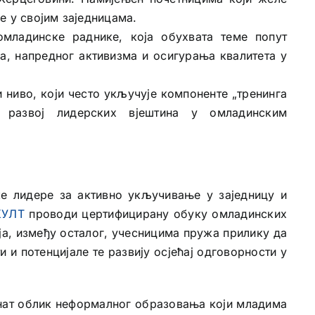
е у својим заједницама.
младинске раднике, која обухвата теме попут
, напредног активизма и осигурања квалитета у
 ниво, који често укључује компоненте „тренинга
 и развој лидерских вјештина у омладинским
е лидере за активно укључивање у заједницу и
КУЛТ
проводи цертифицирану обуку омладинских
оја, између осталог, учесницима пружа прилику да
 и потенцијале те развију осјећај одговорности у
изнат облик неформалног образовања који младима