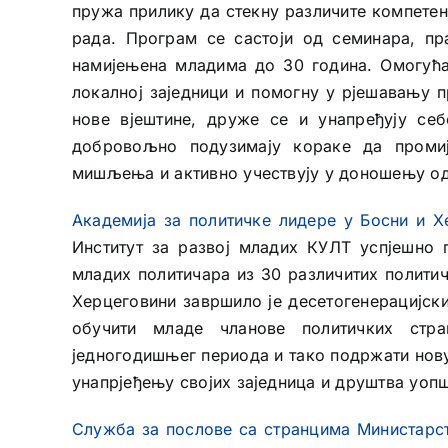
пружа прилику да стекну различите компетен
рада. Програм се састоји од семинара, пр
намијењена младима до 30 година. Омогућа
локалној заједници и помогну у рјешавању п
нове вјештине, друже се и унапређују себ
добровољно подузимају кораке да промиј
мишљења и активно учествују у доношењу одл
Академија за политичке лидере у Босни и Х
Институт за развој младих КУЛТ успјешно 
младих политичара из 30 различитих политич
Херцеговини завршило је десетогенерацијск
обучити младе чланове политичких стр
једногодишњег периода и тако подржати нову 
унапрјеђењу својих заједница и друштва уопш
Служба за послове са странцима
Министарс