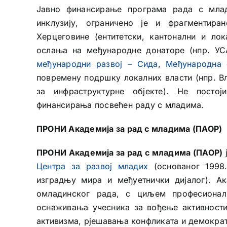
Јавно финансирање програма рада с млад
инклузију, ограничено је и фрагментира
Херцеговине (ентитетски, кантонални и лок
ослања на међународне донаторе (нпр. У
међународни развој – Сида
,
Међународна 
повремену подршку локалних власти (нпр. В
за инфраструктурне објекте). Не постој
финансирања посвећен раду с младима.
ПРОНИ Академија за рад с младима (ПАОР)
ПРОНИ Академија за рад с младима (ПАОР)
Центра за развој младих
(основаног 1998.
изградњу мира и међуетнички дијалог). А
омладинског рада, с циљем професионал
оснаживања учесника за вођење активности 
активизма, рјешавања конфликата и демокра