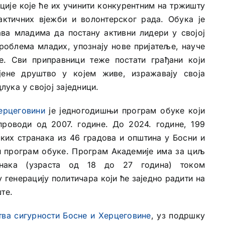
ције које ће их учинити конкурентним на тржишту
актичних вјежби и волонтерског рада. Обука је
ва младима да постану активни лидери у својој
роблема младих, упознају нове пријатеље, науче
е. Сви приправници теже постати грађани који
ене друштво у којем живе, изражавају своја
ука у својој заједници.
ерцеговини
је једногодишњи програм обуке који
проводи од 2007. године. До 2024. године, 199
ких странака из 46 градова и општина у Босни и
и програм обуке. Програм Академије има за циљ
анака (узраста од 18 до 27 година) током
генерацију политичара који ће заједно радити на
те.
тва сигурности Босне и Херцеговине
, уз подршку