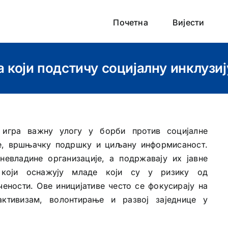
Почетна
Вијести
 који подстичу социјалну инклузиј
игра важну улогу у борби против социјалне
е, вршњачку подршку и циљану информисаност.
невладине организације, а подржавају их јавне
а који оснажују младе који су у ризику од
ености. Ове иницијативе често се фокусирају на
ктивизам, волонтирање и развој заједнице у