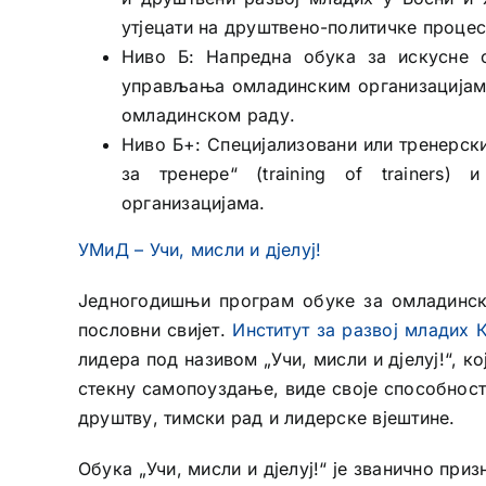
утјецати на друштвено-политичке процес
Ниво Б: Напредна обука за искусне о
управљања омладинским организацијама
омладинском раду.
Ниво Б+: Специјализовани или тренерски
за тренере“ (training of trainers)
организацијама.
УМиД – Учи, мисли и дјелуј!
Једногодишњи програм обуке за омладинск
пословни свијет.
Институт за развој младих 
лидера под називом „Учи, мисли и дјелуј!“, к
стекну самопоуздање, виде своје способности
друштву, тимски рад и лидерске вјештине.
Обука „Учи, мисли и дјелуј!“ је званично пр