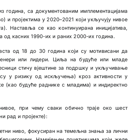
низ година, са документованим имплементацијама
во) и пројектима у 2020–2021 који укључују нивое
). Наставља се као континуирана иницијатива,
 од касних 1990-их и раних 2000-их година.
ста од 18 до 30 година који су мотивисани да
тренери или лидери. Циља на будуће или младе
чесници стичу вјештине за подршку и укључивање
 су у ризику од искључења) кроз активности у
ке (као будуће раднике с младима) и индиректно
нивое, при чему сваки обично траје око шест
и рад и пројекте):
етни ниво, фокусиран на темељна знања за лични
Херцеговини. Намијењен почетницима који желе