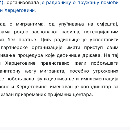
),
организовала
је радионицу о пружању помоћи
 и Херцеговини
.
ад с мигрантима, од упућивања на смјештај,
ама родно заснованог насиља, потенцијалним
а без пратње. Циљ радионице је успоставити
партнерске организације имати приступ свим
штивање процедура које дефинише држава. На тај
 и Херцеговине првенствено жели побољшати
анитарну његу миграната, посебно угрожених
и се побољшало функционисање и имплементација
Босне и Херцеговине, именован је координатор за
е изван привремених пријемних центара.