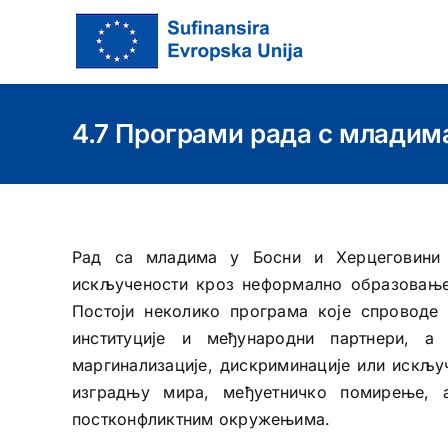
Skip
to
content
4.7 Програми рада с младима
Рад са младима у Босни и Херцеговини 
искључености кроз неформално образовањ
Постоји неколико програма које спроводе 
институције и међународни партнери, 
маргинализације, дискриминације или искључ
изградњу мира, међуетничко помирење, а
постконфликтним окружењима.