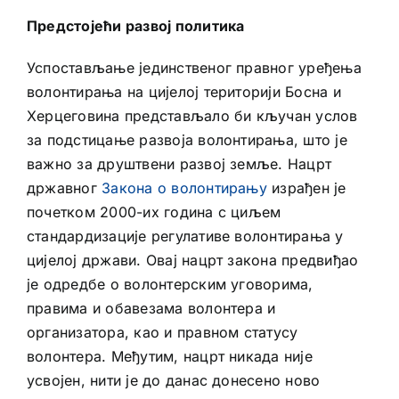
Предстојећи развој политика
Успостављање јединственог правног уређења
волонтирања на цијелој територији Босна и
Херцеговина представљало би кључан услов
за подстицање развоја волонтирања, што је
важно за друштвени развој земље. Нацрт
државног
Закона о волонтирању
израђен је
почетком 2000-их година с циљем
стандардизације регулативе волонтирања у
цијелој држави. Овај нацрт закона предвиђао
је одредбе о волонтерским уговорима,
правима и обавезама волонтера и
организатора, као и правном статусу
волонтера. Међутим, нацрт никада није
усвојен, нити је до данас донесено ново