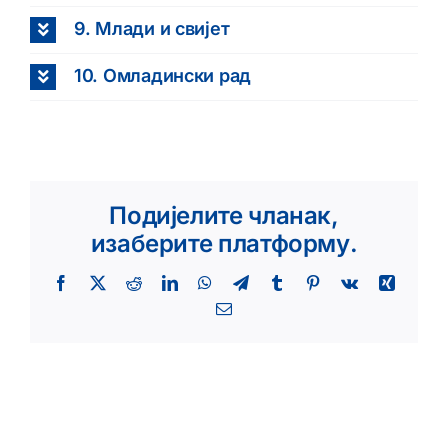
9. Млади и свијет
10. Омладински рад
Подијелите чланак,
изаберите платформу.
Facebook
X
Reddit
LinkedIn
WhatsApp
Telegram
Tumblr
Pinterest
Vk
Xing
Email