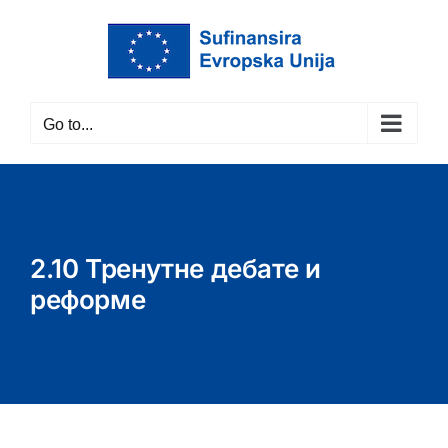
Skip
to
content
Go to...
2.10 Тренутне дебате и
реформе