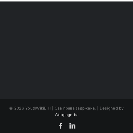
©
2026 YouthWikiBiH | Сва права задржана. | Designed by
Webpage.ba
Facebook
LinkedIn