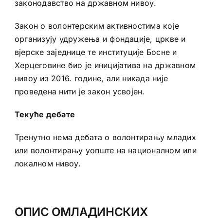
законодавство на државном нивоу.
Закон о волонтерским активностима које
организују удружења и фондације, цркве и
вјерске заједнице те институције Босне и
Херцеговине био је иницијатива на државном
нивоу из 2016. године, али никада није
проведена нити је закон усвојен.
Текуће дебате
Тренутно нема дебата о волонтирању младих
или волонтирању уопште на националном или
локалном нивоу.
ОПИС ОМЛАДИНСКИХ