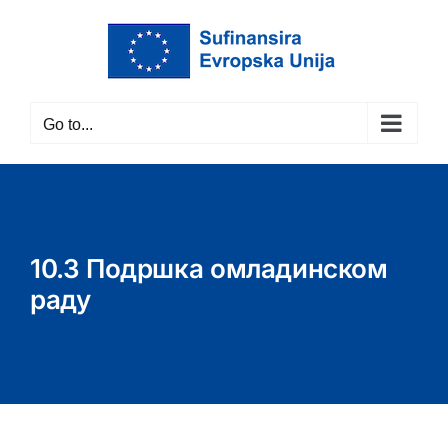
Skip
to
content
Go to...
10.3 Подршка омладинском
раду