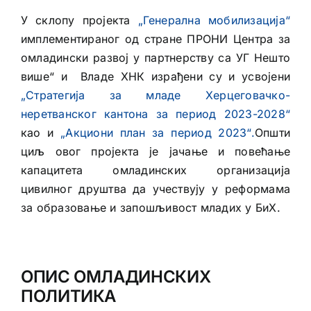
У склопу пројекта
„Генерална мобилизација“
имплементираног од стране ПРОНИ Центра за
омладински развој у партнерству са УГ Нешто
више“ и Владе ХНК израђени су и усвојени
„Стратегија за младе Херцеговачко-
неретванског кантона за период 2023-2028“
као и
„Акциони план за период 2023“.
Општи
циљ овог пројекта је јачање и повећање
капацитета омладинских организација
цивилног друштва
да учествују у реформама
за образовање и запошљивост младих у БиХ.
ОПИС ОМЛАДИНСКИХ
ПОЛИТИКА